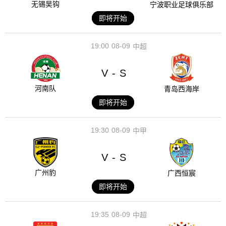
无锡吴钩
宁波职业足球俱乐部
即将开始
19:00
08-09
中超
V
S
-
河南队
青岛西海岸
即将开始
19:30
08-09
中甲
V
S
-
广州豹
广西恒宸
即将开始
19:35
08-09
中超