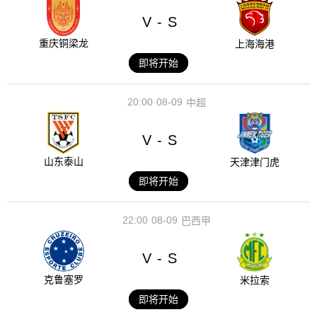
V
S
-
重庆铜梁龙
上海海港
即将开始
20:00
08-09
中超
V
S
-
山东泰山
天津津门虎
即将开始
22:00
08-09
巴西甲
V
S
-
克鲁塞罗
米拉索
即将开始