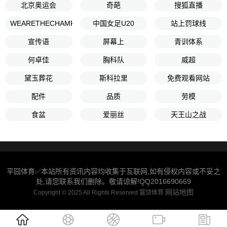
北京奥运会
奇葩
搜狐直播
WEARETHECHAMPIONS
中国女足U20
站上罚球线
宣传语
屏幕上
青训体系
何卓佳
胸科队
威超
黛玉葬花
斯科拉里
免费观看网站
配件
品质
劳模
食盆
爱丽丝
天王山之战
平囧体育✅本站所有资讯内容均收集于互联网,如有侵权内容或不妥之
处,请您联系我们删除。敬请谅解!QQ2016690669
网站地图
Copyright © 2025 All Rights Reserved 富饶体育