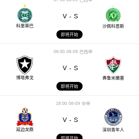
V
S
-
科里蒂巴
沙佩科恩斯
即将开始
08:00
08-09
巴西甲
V
S
-
博塔弗戈
弗鲁米嫩塞
即将开始
18:00
08-09
中甲
V
S
-
延边龙鼎
深圳青年人
即将开始