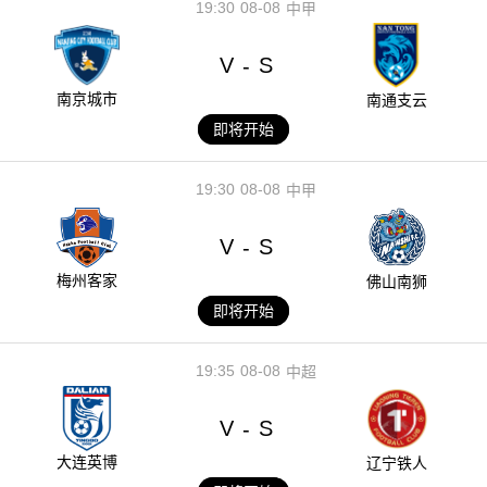
19:30
08-08
中甲
V
S
-
南京城市
南通支云
即将开始
19:30
08-08
中甲
V
S
-
梅州客家
佛山南狮
即将开始
19:35
08-08
中超
V
S
-
大连英博
辽宁铁人