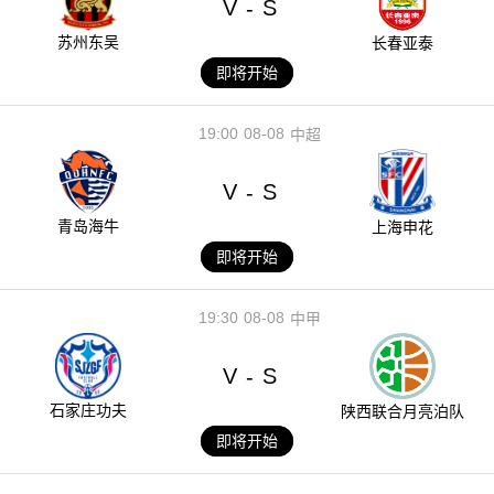
V
S
-
苏州东吴
长春亚泰
即将开始
19:00
08-08
中超
V
S
-
青岛海牛
上海申花
即将开始
19:30
08-08
中甲
V
S
-
石家庄功夫
陕西联合月亮泊队
即将开始