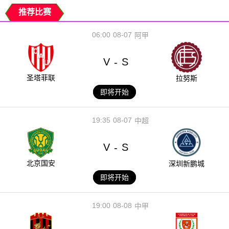
推荐比赛
06:00
08-07
阿甲
V
S
-
圣塔菲联
拉努斯
即将开始
19:35
08-07
中超
V
S
-
北京国安
深圳新鹏城
即将开始
19:00
08-08
中甲