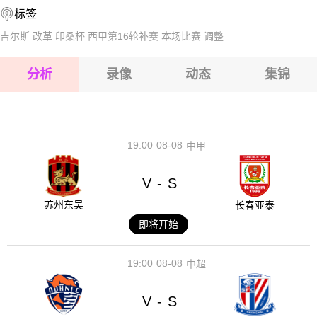
标签
2026-08-15 【球会友谊】 特普利斯VS塔波斯科
吉尔斯
改革
印桑杯
西甲第16轮补赛
本场比赛
调整
2026-08-15 【球会友谊】 特普利斯VS塔波斯科
分析
录像
动态
集锦
2026-08-15 【球会友谊】 特普利斯VS塔波斯科
2026-08-14 【球会友谊】 特普利斯VS塔波斯科
19:00
08-08
中甲
V
S
-
苏州东吴
长春亚泰
即将开始
19:00
08-08
中超
V
S
-