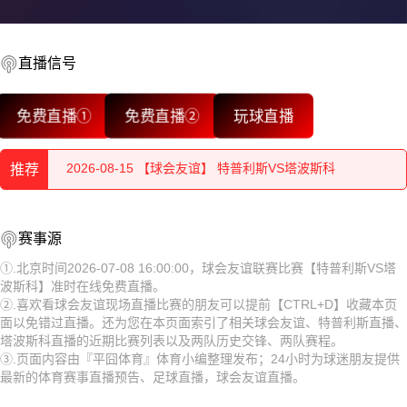
2026-08-15 【球会友谊】 特普利斯VS塔波斯科
2026-08-15 【球会友谊】 特普利斯VS塔波斯科
直播信号
2026-08-15 【球会友谊】 特普利斯VS塔波斯科
免费直播①
免费直播②
玩球直播
2026-08-15 【球会友谊】 特普利斯VS塔波斯科
推荐
2026-08-15 【球会友谊】 特普利斯VS塔波斯科
2026-08-15 【球会友谊】 特普利斯VS塔波斯科
2026-08-15 【球会友谊】 特普利斯VS塔波斯科
赛事源
2026-08-15 【球会友谊】 特普利斯VS塔波斯科
2026-08-15 【球会友谊】 特普利斯VS塔波斯科
①.北京时间2026-07-08 16:00:00，球会友谊联赛比赛【特普利斯VS塔
波斯科】准时在线免费直播。
2026-08-15 【球会友谊】 特普利斯VS塔波斯科
2026-08-15 【球会友谊】 特普利斯VS塔波斯科
②.喜欢看球会友谊现场直播比赛的朋友可以提前【CTRL+D】收藏本页
面以免错过直播。还为您在本页面索引了相关球会友谊、特普利斯直播、
2026-08-15 【球会友谊】 特普利斯VS塔波斯科
2026-08-15 【球会友谊】 特普利斯VS塔波斯科
塔波斯科直播的近期比赛列表以及两队历史交锋、两队赛程。
③.页面内容由『平囧体育』体育小编整理发布；24小时为球迷朋友提供
2026-08-15 【球会友谊】 特普利斯VS塔波斯科
2026-08-14 【球会友谊】 特普利斯VS塔波斯科
最新的体育赛事直播预告、足球直播，球会友谊直播。
2026-08-15 【球会友谊】 特普利斯VS塔波斯科