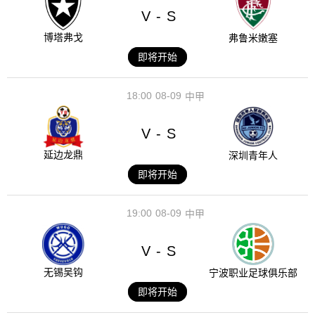
V
S
-
博塔弗戈
弗鲁米嫩塞
即将开始
18:00
08-09
中甲
V
S
-
延边龙鼎
深圳青年人
即将开始
19:00
08-09
中甲
V
S
-
无锡吴钩
宁波职业足球俱乐部
即将开始