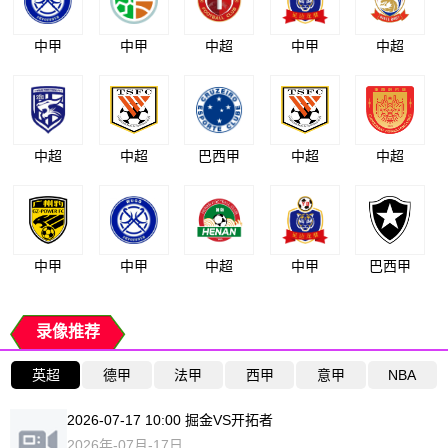
中甲
中甲
中超
中甲
中超
中超
中超
巴西甲
中超
中超
中甲
中甲
中超
中甲
巴西甲
录像推荐
英超
德甲
法甲
西甲
意甲
NBA
2026-07-17 10:00 掘金VS开拓者
2026年-07月-17日