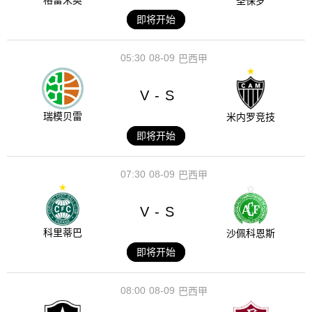
格雷米奥
圣保罗
即将开始
05:30
08-09
巴西甲
V
S
-
瑞模贝雷
米内罗竞技
即将开始
07:30
08-09
巴西甲
V
S
-
科里蒂巴
沙佩科恩斯
即将开始
08:00
08-09
巴西甲