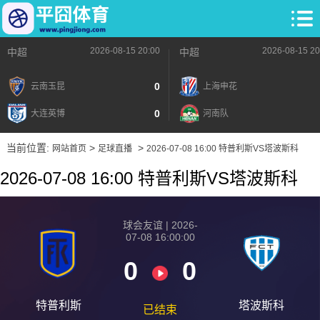
2026-08-15 20:00
2026-08-15 20
中超
中超
0
云南玉昆
上海申花
0
大连英博
河南队
当前位置:
>
>
网站首页
足球直播
2026-07-08 16:00 特普利斯VS塔波斯科
2026-07-08 16:00 特普利斯VS塔波斯科
球会友谊 | 2026-
07-08 16:00:00
0
0
特普利斯
塔波斯科
已结束