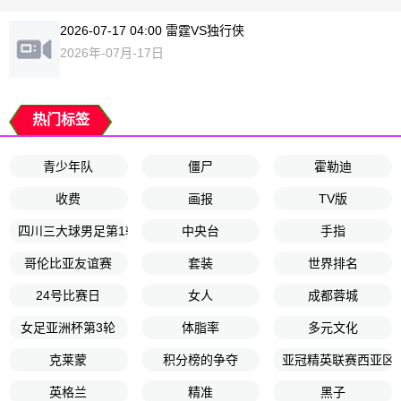
2026-07-17 04:00 雷霆VS独行侠
2026年-07月-17日
热门标签
青少年队
僵尸
霍勒迪
收费
画报
TV版
四川三大球男足第1轮
中央台
手指
哥伦比亚友谊赛
套装
世界排名
24号比赛日
女人
成都蓉城
女足亚洲杯第3轮
体脂率
多元文化
克莱蒙
积分榜的争夺
亚冠精英联赛西亚区
英格兰
精准
黑子