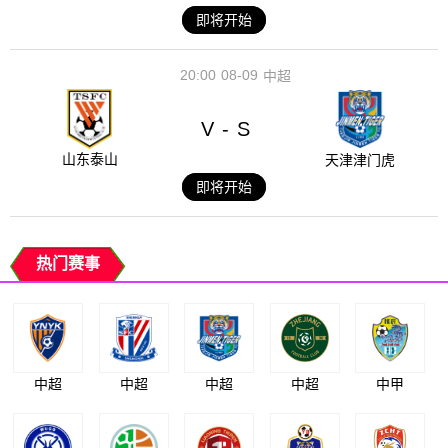
即将开始
20:00
08-09
中超
V
S
-
山东泰山
天津津门虎
即将开始
热门赛事
中超
中超
中超
中超
中甲