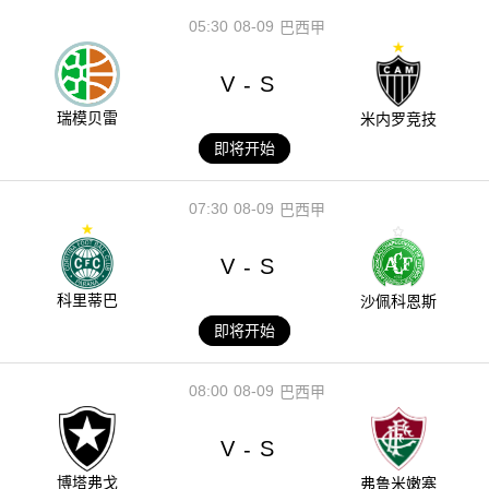
05:30
08-09
巴西甲
V
S
-
瑞模贝雷
米内罗竞技
即将开始
07:30
08-09
巴西甲
V
S
-
科里蒂巴
沙佩科恩斯
即将开始
08:00
08-09
巴西甲
V
S
-
博塔弗戈
弗鲁米嫩塞