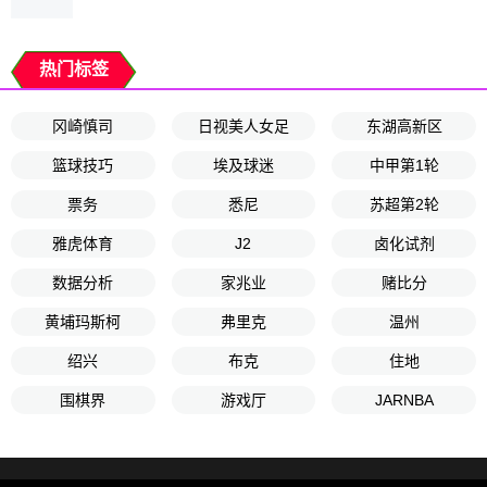
热门标签
冈崎慎司
日视美人女足
东湖高新区
篮球技巧
埃及球迷
中甲第1轮
票务
悉尼
苏超第2轮
雅虎体育
J2
卤化试剂
数据分析
家兆业
赌比分
黄埔玛斯柯
弗里克
温州
绍兴
布克
住地
围棋界
游戏厅
JARNBA