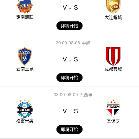
V
S
-
定南赣联
大连鲲城
即将开始
20:00
08-08
中超
V
S
-
云南玉昆
成都蓉城
即将开始
03:00
08-09
巴西甲
V
S
-
格雷米奥
圣保罗
即将开始