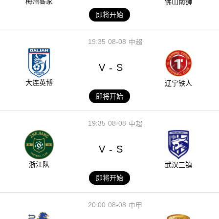
梅州客家
佛山南狮
即将开始
19:35
08-08
中超
V
S
-
大连英博
辽宁铁人
即将开始
19:35
08-08
中超
V
S
-
浙江队
武汉三镇
即将开始
20:00
08-08
中甲