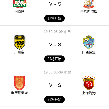
V
S
-
河南队
青岛西海岸
即将开始
19:30
08-09
中甲
V
S
-
广州豹
广西恒宸
即将开始
19:35
08-09
中超
V
S
-
重庆铜梁龙
上海海港
即将开始