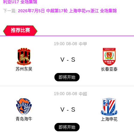
利亚U17 全场集锦
下一篇:
2026年7月5日 中超第17轮 上海申花vs浙江 全场集锦
推荐比赛
19:00
08-08
中甲
V
S
-
苏州东吴
长春亚泰
即将开始
19:00
08-08
中超
V
S
-
青岛海牛
上海申花
即将开始