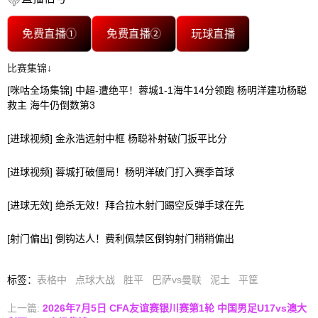
免费直播①
免费直播②
玩球直播
比赛集锦↓
[咪咕全场集锦] 中超-遭绝平！蓉城1-1海牛14分领跑 杨明洋建功杨聪
救主 海牛仍倒数第3
[进球视频] 金永浩远射中框 杨聪补射破门扳平比分
[进球视频] 蓉城打破僵局！杨明洋破门打入赛季首球
[进球无效] 绝杀无效！拜合拉木射门踢空反弹手球在先
[射门偏出] 倒钩达人！费利佩禁区倒钩射门稍稍偏出
标签
：
表格中
点球大战
胜平
巴萨vs曼联
泥土
平筐
上一篇:
2026年7月5日 CFA友谊赛银川赛第1轮 中国男足U17vs澳大