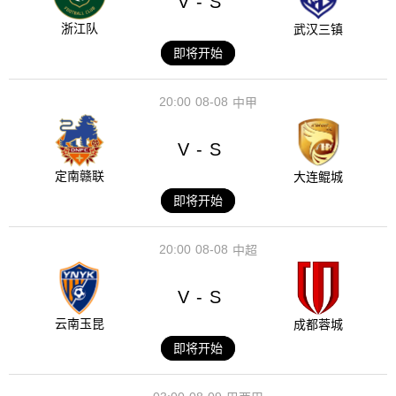
V
S
-
浙江队
武汉三镇
即将开始
20:00
08-08
中甲
V
S
-
定南赣联
大连鲲城
即将开始
20:00
08-08
中超
V
S
-
云南玉昆
成都蓉城
即将开始