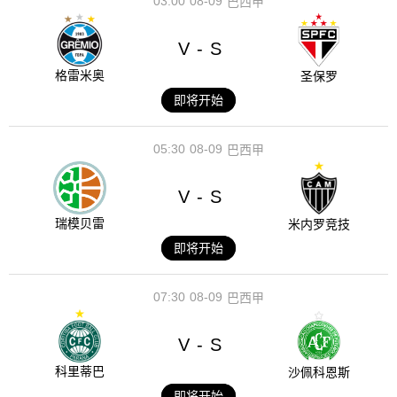
03:00
08-09
巴西甲
V
S
-
格雷米奥
圣保罗
即将开始
05:30
08-09
巴西甲
V
S
-
瑞模贝雷
米内罗竞技
即将开始
07:30
08-09
巴西甲
V
S
-
科里蒂巴
沙佩科恩斯
即将开始