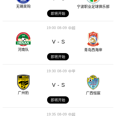
无锡吴钩
宁波职业足球俱乐部
即将开始
19:00
08-09
中超
V
S
-
河南队
青岛西海岸
即将开始
19:30
08-09
中甲
V
S
-
广州豹
广西恒宸
即将开始
19:35
08-09
中超