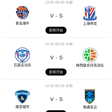
19:00
08-08
中超
V
S
-
青岛海牛
上海申花
即将开始
19:30
08-08
中甲
V
S
-
石家庄功夫
陕西联合月亮泊队
即将开始
19:30
08-08
中甲
V
S
-
南京城市
南通支云