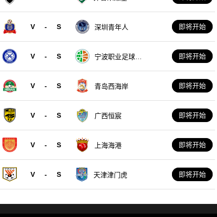
V
-
S
即将开始
深圳青年人
V
-
S
即将开始
宁波职业足球俱
乐部
V
-
S
即将开始
青岛西海岸
V
-
S
即将开始
广西恒宸
V
-
S
即将开始
上海海港
V
-
S
即将开始
天津津门虎