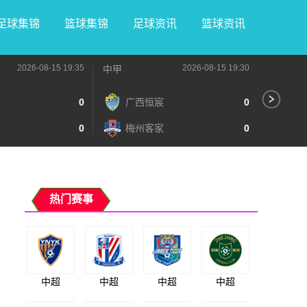
足球集锦
篮球集锦
足球资讯
篮球资讯
2026-08-15 19:35
2026-08-15 19:30
中甲
中甲
0
广西恒宸
0
无
0
梅州客家
0
广
热门赛事
中超
中超
中超
中超