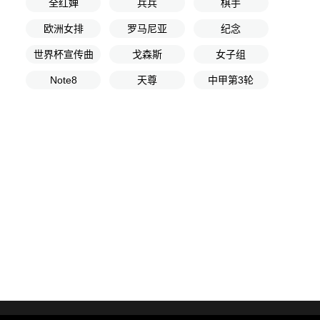
全红婵
兵兵
棋手
欧洲女排
罗马尼亚
纪念
世界杯宣传曲
戈森斯
女子组
Note8
天尊
中甲第3轮