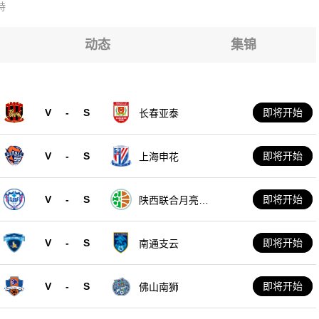
特
动态
集锦
V
-
S
即将开始
长春亚泰
V
-
S
即将开始
上海申花
V
-
S
即将开始
陕西联合月亮泊
队
V
-
S
即将开始
南通支云
V
-
S
即将开始
佛山南狮