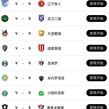
V
-
S
即将开始
辽宁铁人
V
-
S
即将开始
武汉三镇
V
-
S
即将开始
大连鲲城
V
-
S
即将开始
成都蓉城
V
-
S
即将开始
圣保罗
V
-
S
即将开始
米内罗竞技
V
-
S
即将开始
沙佩科恩斯
V
-
S
即将开始
弗鲁米嫩塞