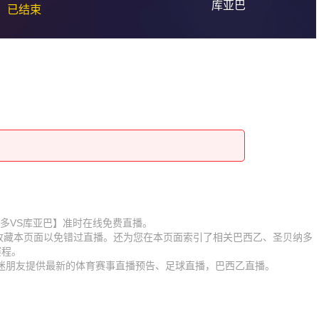
库亚巴
已结束
【圣贝纳多VS库亚巴】准时在线免费直播。
】收藏本页面以免错过直播。还为您在本页面索引了相关巴西乙、圣贝纳多
赛程。
球迷朋友提供最新的体育赛事直播预告、足球直播，巴西乙直播。