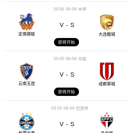
20:00
08-08
中甲
V
S
-
定南赣联
大连鲲城
即将开始
20:00
08-08
中超
V
S
-
云南玉昆
成都蓉城
即将开始
03:00
08-09
巴西甲
V
S
-