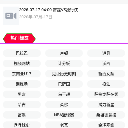
2026-07-17 04:00 雷霆VS独行侠
2026年-07月-17日
热门标签
巴拉乙
卢顿
道具
视频网站
计分板
沃西
东南亚U17
见证历史时刻
新西女超
训练场
巴萨国
投注
男友
乌干超
萨拉戈萨在线
哈吉
柔佛
潜力新星
富翁
NBA篮球赛
桑坦德竞技
乒乓球史
老瓦
金泽塞维