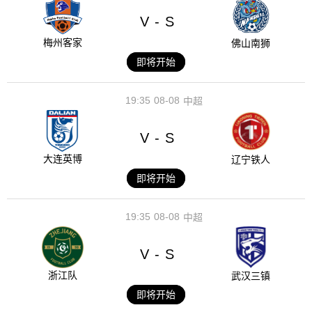
V
S
-
梅州客家
佛山南狮
即将开始
19:35
08-08
中超
V
S
-
大连英博
辽宁铁人
即将开始
19:35
08-08
中超
V
S
-
浙江队
武汉三镇
即将开始