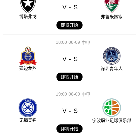
V
S
-
博塔弗戈
弗鲁米嫩塞
即将开始
18:00
08-09
中甲
V
S
-
延边龙鼎
深圳青年人
即将开始
19:00
08-09
中甲
V
S
-
无锡吴钩
宁波职业足球俱乐部
即将开始