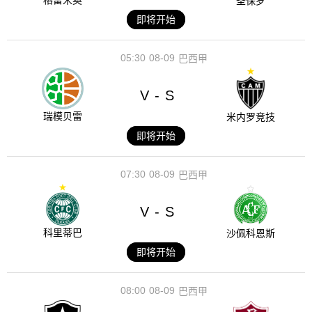
格雷米奥
圣保罗
即将开始
05:30
08-09
巴西甲
V
S
-
瑞模贝雷
米内罗竞技
即将开始
07:30
08-09
巴西甲
V
S
-
科里蒂巴
沙佩科恩斯
即将开始
08:00
08-09
巴西甲