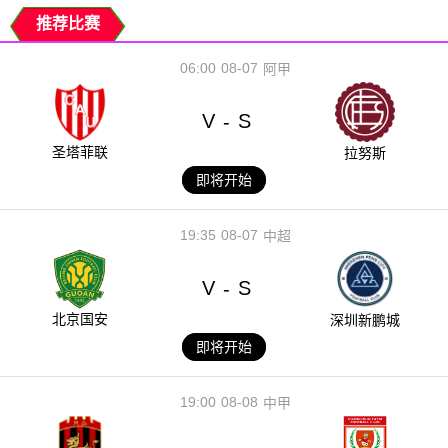
推荐比赛
06:00
08-07
阿甲
V
S
-
圣塔菲联
拉努斯
即将开始
19:35
08-07
中超
V
S
-
北京国安
深圳新鹏城
即将开始
19:00
08-08
中甲