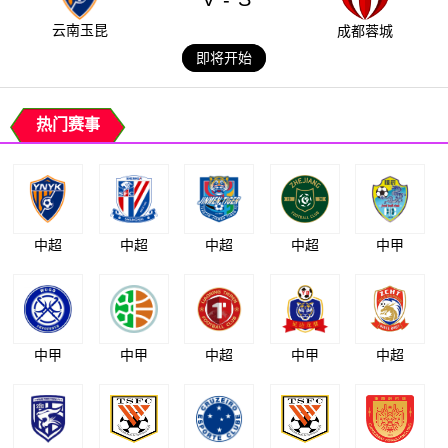
云南玉昆
成都蓉城
即将开始
热门赛事
中超
中超
中超
中超
中甲
中甲
中甲
中超
中甲
中超