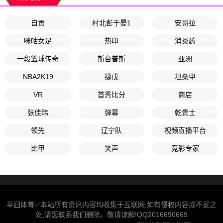
自贡
村北彭于晏1
安哥拉
咪咕女足
热印
消炎药
一段篮球传奇
斯台普斯
亚洲
NBA2K19
捷戊
坦桑甲
VR
首秀比分
商店
张佳玮
弹幕
乾贵士
领先
辽宁队
视频直播平台
比甲
笑声
竞彩专家
平囧体育✅本站所有资讯内容均收集于互联网,如有侵权内容或不妥之
处,请您联系我们删除。敬请谅解!QQ2016690669