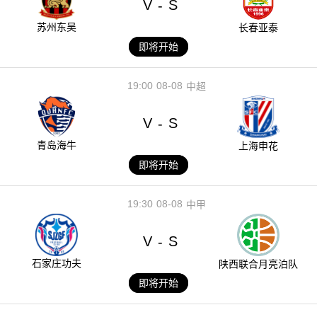
V
S
-
苏州东吴
长春亚泰
即将开始
19:00
08-08
中超
V
S
-
青岛海牛
上海申花
即将开始
19:30
08-08
中甲
V
S
-
石家庄功夫
陕西联合月亮泊队
即将开始