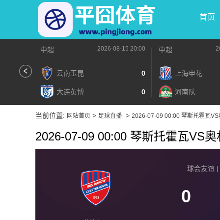
首页
2026-08-15 20:00
2
中超
中超
云南玉昆
0
上海申花
大连英博
0
河南队
当前位置:
>
>
网站首页
足球直播
2026-07-09 00:00 琴斯托霍
2026-07-09 00:00 琴斯托霍瓦V
球会友谊 | 2
0