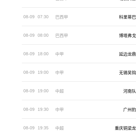
08-09
07:30
巴西甲
科里蒂巴
08-09
08:00
巴西甲
博塔弗戈
08-09
18:00
中甲
延边龙鼎
08-09
19:00
中甲
无锡吴钩
08-09
19:00
河南队
中超
08-09
19:30
中甲
广州豹
08-09
19:35
中超
重庆铜梁龙