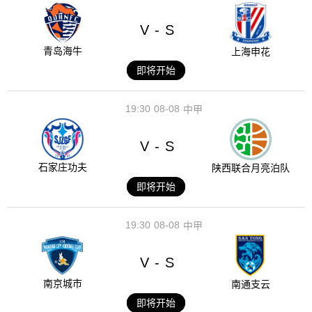
V
S
-
青岛海牛
上海申花
即将开始
19:30
08-08
中甲
V
S
-
石家庄功夫
陕西联合月亮泊队
即将开始
19:30
08-08
中甲
V
S
-
南京城市
南通支云
即将开始