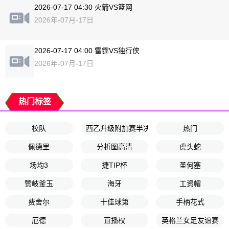
2026-07-17 04:30 火箭VS篮网
2026年-07月-17日
2026-07-17 04:00 雷霆VS独行侠
2026年-07月-17日
热门标签
校队
西乙升级附加赛半决赛首回合
热门
佩德里
分析图高清
虎头蛇
场均3
捷TIP杯
圣何塞
赞岐釜玉
海牙
工资帽
费舍尔
十佳球第
手柄花式
厄德
直播权
英格兰女足友谊赛