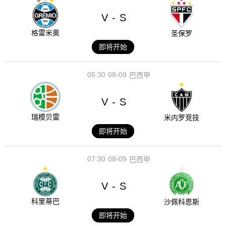
V
S
-
格雷米奥
圣保罗
即将开始
05:30
08-09
巴西甲
V
S
-
瑞模贝雷
米内罗竞技
即将开始
07:30
08-09
巴西甲
V
S
-
科里蒂巴
沙佩科恩斯
即将开始