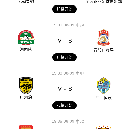
无锡吴钩
宁波职业足球俱乐部
即将开始
19:00
08-09
中超
V
S
-
河南队
青岛西海岸
即将开始
19:30
08-09
中甲
V
S
-
广州豹
广西恒宸
即将开始
19:35
08-09
中超