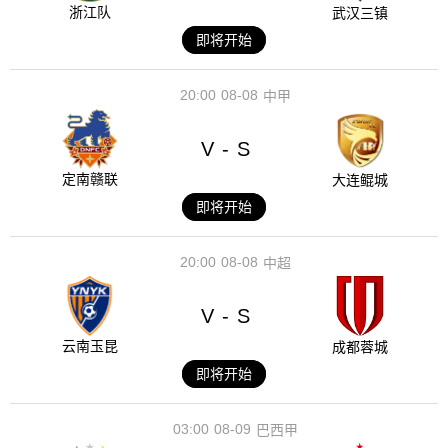
浙江队
武汉三镇
即将开始
20:00
08-08
中甲
V
S
-
定南赣联
大连鲲城
即将开始
20:00
08-08
中超
V
S
-
云南玉昆
成都蓉城
即将开始
03:00
08-09
巴西甲