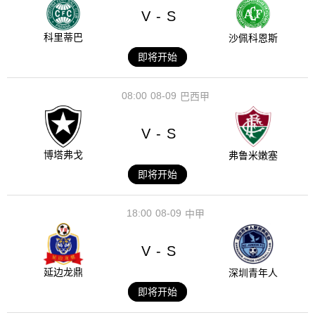
V
S
-
科里蒂巴
沙佩科恩斯
即将开始
08:00
08-09
巴西甲
V
S
-
博塔弗戈
弗鲁米嫩塞
即将开始
18:00
08-09
中甲
V
S
-
延边龙鼎
深圳青年人
即将开始