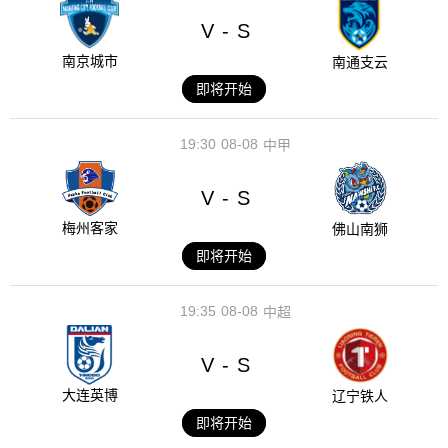
V
S
-
南京城市
南通支云
即将开始
19:30
08-08
中甲
V
S
-
梅州客家
佛山南狮
即将开始
19:35
08-08
中超
V
S
-
大连英博
辽宁铁人
即将开始