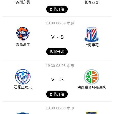
苏州东吴
长春亚泰
即将开始
19:00
08-08
中超
V
S
-
青岛海牛
上海申花
即将开始
19:30
08-08
中甲
V
S
-
石家庄功夫
陕西联合月亮泊队
即将开始
19:30
08-08
中甲