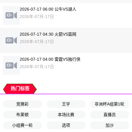
2026-07-17 06:00 公牛VS湖人
2026年-07月-17日
2026-07-17 04:30 火箭VS篮网
2026年-07月-17日
2026-07-17 04:00 雷霆VS独行侠
2026年-07月-17日
热门标签
竞猜彩
王宇
非洲杯A组第1轮
布莱顿
本场比赛
直播员
小组赛一轮
选项
加沙