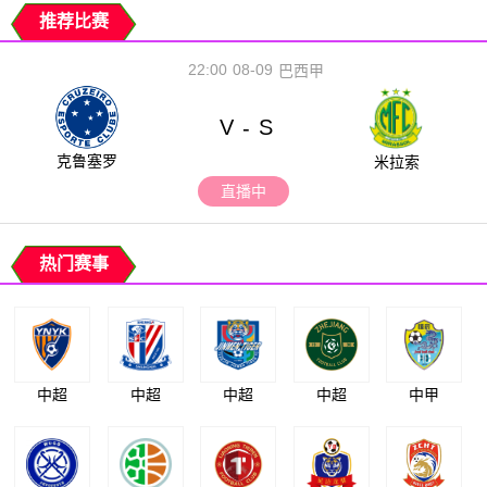
推荐比赛
22:00
08-09
巴西甲
V
S
-
克鲁塞罗
米拉索
直播中
热门赛事
中超
中超
中超
中超
中甲