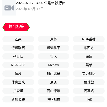
2026-07-17 04:00 雷霆VS独行侠
2026年-07月-17日
热门标签
芒果
柬杯
NBA重播
浔超联赛
超诺科平
东西方
列日队
兽人
底角
NBA8203
Mccaw
菜单
急救
射门球员
实力对比
体育生队
通道
角球战
卢森堡
冈山绿雉
闭幕式
新加坡联
呜呜祖拉
小弟