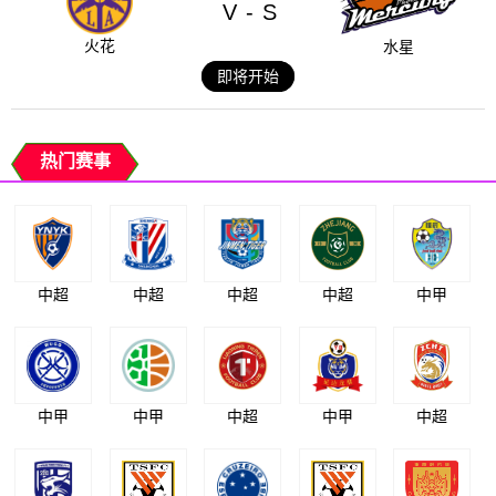
V
S
-
火花
水星
即将开始
热门赛事
中超
中超
中超
中超
中甲
中甲
中甲
中超
中甲
中超