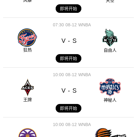
风暴
天空
即将开始
07:30
08-12
WNBA
V
S
-
狂热
自由人
即将开始
10:00
08-12
WNBA
V
S
-
王牌
神秘人
即将开始
10:00
08-12
WNBA