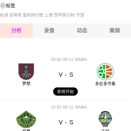
标签
2026-08-15 【中甲】 佛山南狮VS南通支云
标语
安蒂奇
盈利排行榜
上港
西甲第23轮
守望
2026-08-15 【中甲】 佛山南狮VS南通支云
分析
录像
动态
集锦
2026-08-15 【中甲】 佛山南狮VS南通支云
2026-08-14 【中甲】 佛山南狮VS南通支云
08:00
08-11
WNBA
V
S
-
梦想
多伦多节奏
即将开始
10:00
08-11
WNBA
V
S
-