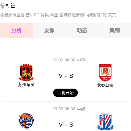
标签
2026-08-14 【球会友谊】 韦德斯VS德维
2026-08-15 【球会友谊】 韦德斯VS德维
免费高清直播
首尔FC
异果
事业
省港杯邀请赛小组赛第3轮
京东
2026-08-15 【球会友谊】 韦德斯VS德维
分析
录像
动态
集锦
2026-08-15 【球会友谊】 韦德斯VS德维
2026-08-14 【球会友谊】 韦德斯VS德维
19:00
08-08
中甲
V
S
-
苏州东吴
长春亚泰
即将开始
19:00
08-08
中超
V
S
-