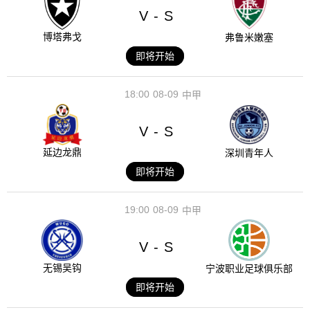
V
S
-
博塔弗戈
弗鲁米嫩塞
即将开始
18:00
08-09
中甲
V
S
-
延边龙鼎
深圳青年人
即将开始
19:00
08-09
中甲
V
S
-
无锡吴钩
宁波职业足球俱乐部
即将开始