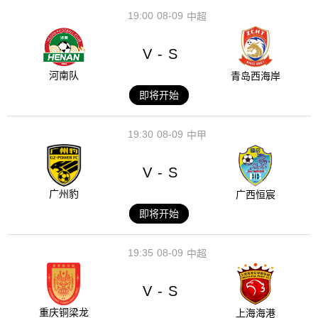
19:00
08-09
中超
V
S
-
河南队
青岛西海岸
即将开始
19:30
08-09
中甲
V
S
-
广州豹
广西恒宸
即将开始
19:35
08-09
中超
V
S
-
重庆铜梁龙
上海海港