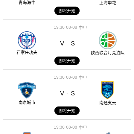
青岛海牛
上海申花
即将开始
19:30
08-08
中甲
V
S
-
石家庄功夫
陕西联合月亮泊队
即将开始
19:30
08-08
中甲
V
S
-
南京城市
南通支云
即将开始
19:30
08-08
中甲