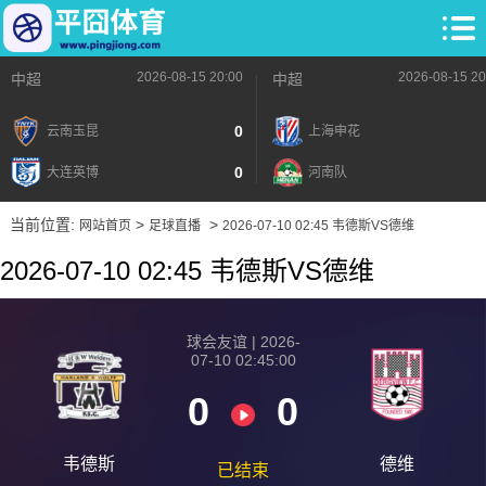
2026-08-15 20:00
2026-08-15 20
中超
中超
0
云南玉昆
上海申花
0
大连英博
河南队
当前位置:
>
>
网站首页
足球直播
2026-07-10 02:45 韦德斯VS德维
2026-07-10 02:45 韦德斯VS德维
球会友谊 | 2026-
07-10 02:45:00
0
0
韦德斯
德维
已结束