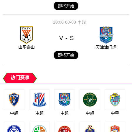
即将开始
20:00
08-09
中超
V
S
-
山东泰山
天津津门虎
即将开始
热门赛事
中超
中超
中超
中超
中甲