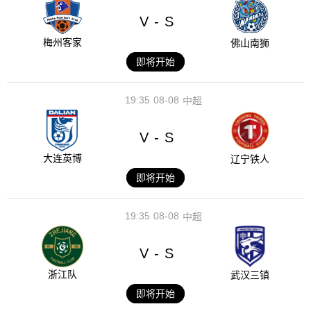
V
S
-
梅州客家
佛山南狮
即将开始
19:35
08-08
中超
V
S
-
大连英博
辽宁铁人
即将开始
19:35
08-08
中超
V
S
-
浙江队
武汉三镇
即将开始