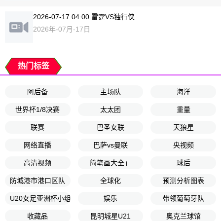
2026-07-17 04:00 雷霆VS独行侠
2026年-07月-17日
热门标签
阿后备
主场队
海洋
世界杯1/8决赛
太太团
重量
联赛
巴圣女联
天狼星
网络直播
巴萨vs曼联
央视频
高清视频
简笔画大全」
球后
防城港市港口区队
全球化
预测分析图表
U20女足亚洲杯小组赛第3轮
娱乐
带领葡萄牙队
收藏品
昆明城星U21
奥克兰球馆