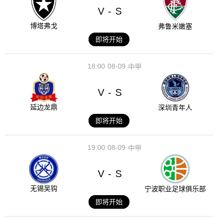
V
S
-
博塔弗戈
弗鲁米嫩塞
即将开始
18:00
08-09
中甲
V
S
-
延边龙鼎
深圳青年人
即将开始
19:00
08-09
中甲
V
S
-
无锡吴钩
宁波职业足球俱乐部
即将开始