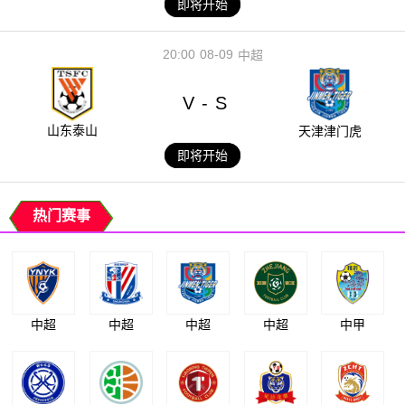
即将开始
20:00
08-09
中超
V
S
-
山东泰山
天津津门虎
即将开始
热门赛事
中超
中超
中超
中超
中甲