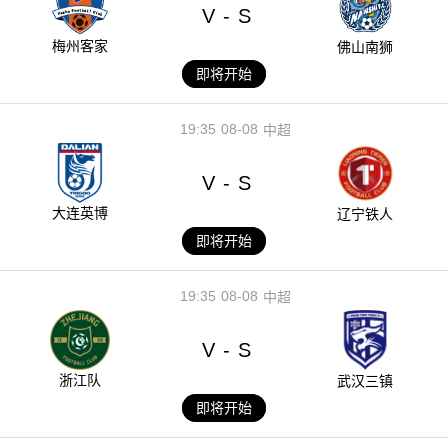
V
S
-
梅州客家
佛山南狮
即将开始
19:35
08-08
中超
V
S
-
大连英博
辽宁铁人
即将开始
19:35
08-08
中超
V
S
-
浙江队
武汉三镇
即将开始