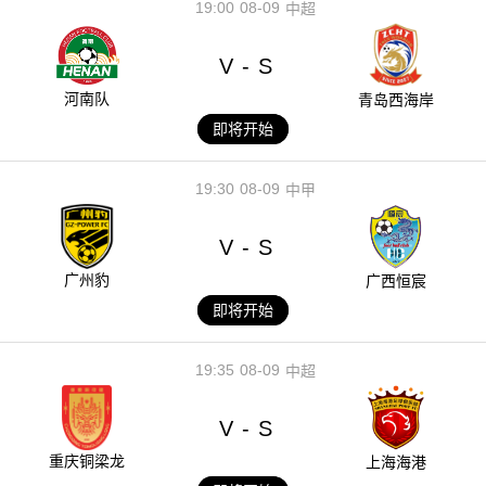
19:00
08-09
中超
V
S
-
河南队
青岛西海岸
即将开始
19:30
08-09
中甲
V
S
-
广州豹
广西恒宸
即将开始
19:35
08-09
中超
V
S
-
重庆铜梁龙
上海海港