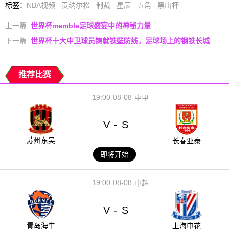
标签
：
NBA视频
贡纳尔松
制裁
星辰
五角
黑山杯
上一篇:
世界杯memble足球盛宴中的神秘力量
下一篇:
世界杯十大中卫球员铸就铁壁防线，足球场上的钢铁长城
推荐比赛
19:00
08-08
中甲
V
S
-
苏州东吴
长春亚泰
即将开始
19:00
08-08
中超
V
S
-
青岛海牛
上海申花