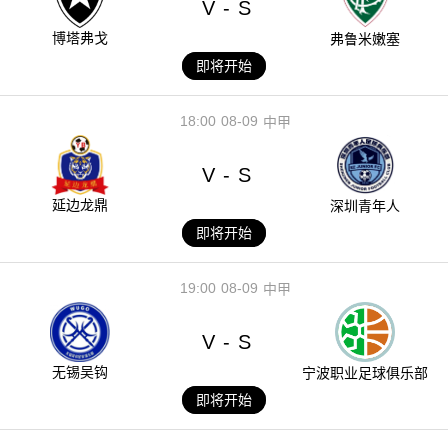
V
S
-
博塔弗戈
弗鲁米嫩塞
即将开始
18:00
08-09
中甲
V
S
-
延边龙鼎
深圳青年人
即将开始
19:00
08-09
中甲
V
S
-
无锡吴钩
宁波职业足球俱乐部
即将开始