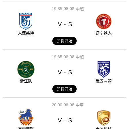
19:35
08-08
中超
V
S
-
大连英博
辽宁铁人
即将开始
19:35
08-08
中超
V
S
-
浙江队
武汉三镇
即将开始
20:00
08-08
中甲
V
S
-