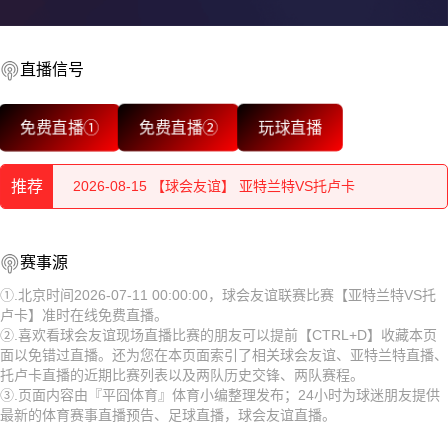
直播信号
2026-08-15 【球会友谊】 亚特兰特VS托卢卡
免费直播①
免费直播②
玩球直播
2026-08-15 【球会友谊】 亚特兰特VS托卢卡
推荐
2026-08-15 【球会友谊】 亚特兰特VS托卢卡
2026-08-15 【球会友谊】 亚特兰特VS托卢卡
2026-08-15 【球会友谊】 亚特兰特VS托卢卡
赛事源
2026-08-15 【球会友谊】 亚特兰特VS托卢卡
2026-08-15 【球会友谊】 亚特兰特VS托卢卡
①.北京时间2026-07-11 00:00:00，球会友谊联赛比赛【亚特兰特VS托
卢卡】准时在线免费直播。
2026-08-15 【球会友谊】 亚特兰特VS托卢卡
2026-08-15 【球会友谊】 亚特兰特VS托卢卡
②.喜欢看球会友谊现场直播比赛的朋友可以提前【CTRL+D】收藏本页
面以免错过直播。还为您在本页面索引了相关球会友谊、亚特兰特直播、
2026-08-15 【球会友谊】 亚特兰特VS托卢卡
2026-08-15 【球会友谊】 亚特兰特VS托卢卡
托卢卡直播的近期比赛列表以及两队历史交锋、两队赛程。
③.页面内容由『平囧体育』体育小编整理发布；24小时为球迷朋友提供
2026-08-15 【球会友谊】 亚特兰特VS托卢卡
2026-08-15 【球会友谊】 亚特兰特VS托卢卡
最新的体育赛事直播预告、足球直播，球会友谊直播。
2026-08-15 【球会友谊】 亚特兰特VS托卢卡
2026-08-15 【球会友谊】 亚特兰特VS托卢卡