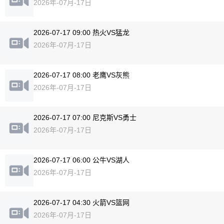
2026年-07月-17日
2026-07-17 09:00 热火VS猛龙
2026年-07月-17日
2026-07-17 08:00 老鹰VS灰熊
2026年-07月-17日
2026-07-17 07:00 尼克斯VS勇士
2026年-07月-17日
2026-07-17 06:00 公牛VS湖人
2026年-07月-17日
2026-07-17 04:30 火箭VS篮网
2026年-07月-17日