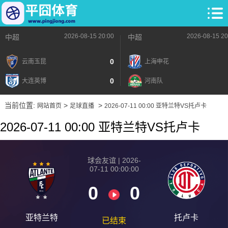
2026-08-15 20:00
2026-08-15 20
中超
中超
0
云南玉昆
上海申花
0
大连英博
河南队
当前位置:
>
>
网站首页
足球直播
2026-07-11 00:00 亚特兰特VS托卢卡
2026-07-11 00:00 亚特兰特VS托卢卡
球会友谊 | 2026-
07-11 00:00:00
0
0
亚特兰特
托卢卡
已结束