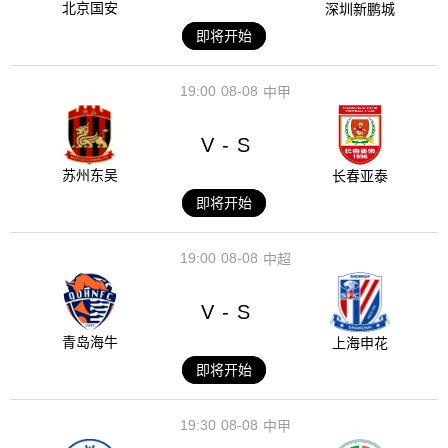
北京国安
深圳新鹏城
即将开始
19:00
08-08
中甲
V
S
-
苏州东吴
长春亚泰
即将开始
19:00
08-08
中超
V
S
-
青岛海牛
上海申花
即将开始
19:30
08-08
中甲