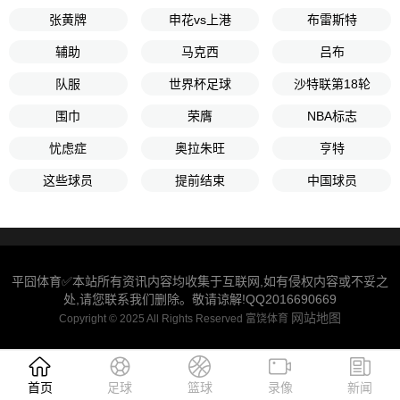
张黄牌
申花vs上港
布雷斯特
辅助
马克西
吕布
队服
世界杯足球
沙特联第18轮
围巾
荣膺
NBA标志
忧虑症
奥拉朱旺
亨特
这些球员
提前结束
中国球员
平囧体育✅本站所有资讯内容均收集于互联网,如有侵权内容或不妥之
处,请您联系我们删除。敬请谅解!QQ2016690669
网站地图
Copyright © 2025 All Rights Reserved 富饶体育
首页
足球
篮球
录像
新闻