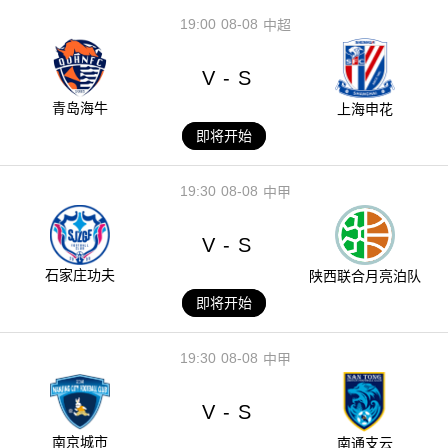
19:00
08-08
中超
V
S
-
青岛海牛
上海申花
即将开始
19:30
08-08
中甲
V
S
-
石家庄功夫
陕西联合月亮泊队
即将开始
19:30
08-08
中甲
V
S
-
南京城市
南通支云