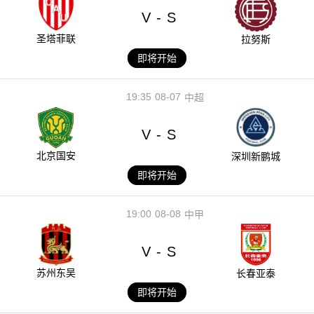
V
S
-
圣塔菲联
拉努斯
即将开始
19:35
08-07
中超
V
S
-
北京国安
深圳新鹏城
即将开始
19:00
08-08
中甲
V
S
-
苏州东吴
长春亚泰
即将开始