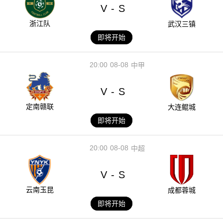
V
S
-
浙江队
武汉三镇
即将开始
20:00
08-08
中甲
V
S
-
定南赣联
大连鲲城
即将开始
20:00
08-08
中超
V
S
-
云南玉昆
成都蓉城
即将开始