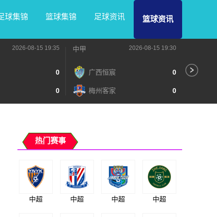
足球集锦
篮球集锦
足球资讯
篮球资讯
2026-08-15 19:35
2026-08-15 19:30
中甲
中甲
0
广西恒宸
0
无
0
梅州客家
0
广
热门赛事
中超
中超
中超
中超