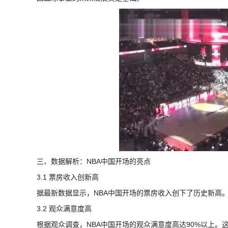
三、数据解析：NBA中国开场的亮点
3.1 票房收入创新高
据最新数据显示，NBA中国开场的票房收入创下了历史新高。
3.2 观众满意度高
根据观众调查，NBA中国开场的观众满意度高达90%以上。