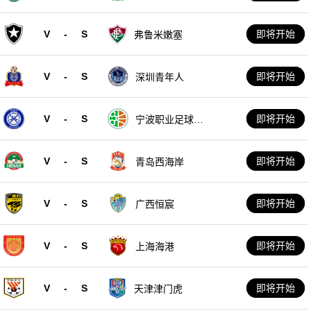
V
-
S
即将开始
弗鲁米嫩塞
V
-
S
即将开始
深圳青年人
V
-
S
即将开始
宁波职业足球俱
乐部
V
-
S
即将开始
青岛西海岸
V
-
S
即将开始
广西恒宸
V
-
S
即将开始
上海海港
V
-
S
即将开始
天津津门虎