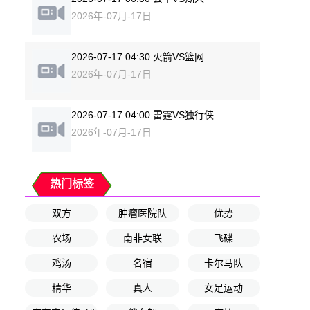
2026年-07月-17日
2026-07-17 04:30 火箭VS篮网
2026年-07月-17日
2026-07-17 04:00 雷霆VS独行侠
2026年-07月-17日
热门标签
双方
肿瘤医院队
优势
农场
南非女联
飞碟
鸡汤
名宿
卡尔马队
精华
真人
女足运动