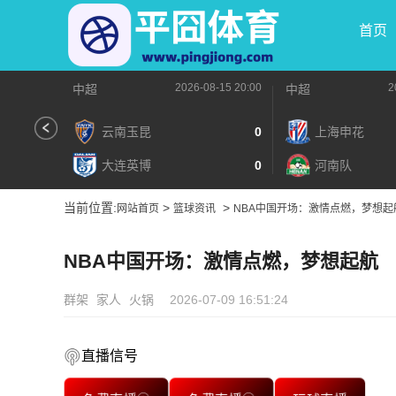
首页
2026-08-15 20:00
2
中超
中超
云南玉昆
0
上海申花
大连英博
0
河南队
当前位置:
>
>
网站首页
篮球资讯
NBA中国开场：激情点燃，梦想起
NBA中国开场：激情点燃，梦想起航
群架
家人
火锅
2026-07-09 16:51:24
直播信号