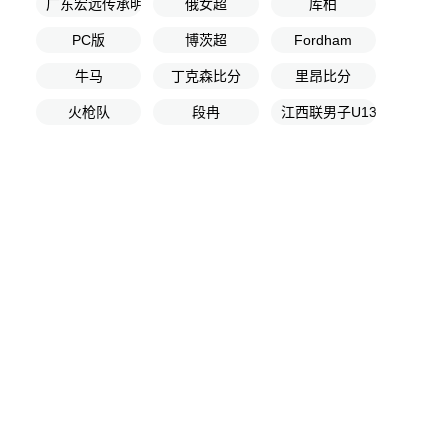
广东宏远传承明星队
俄女超
库柏
PC版
博茨超
Fordham
牛马
丁克森比分
里昂比分
火枪队
段冉
江西联男子U13