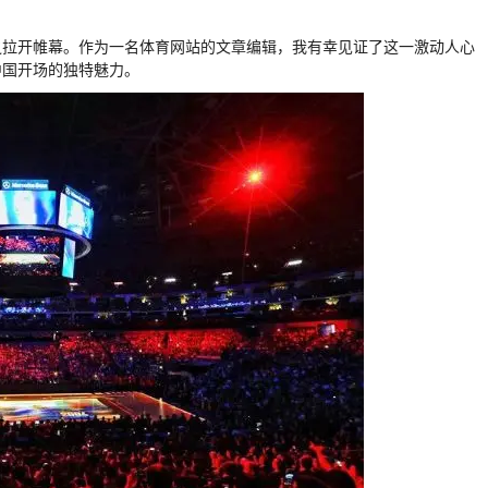
之拉开帷幕。作为一名体育网站的文章编辑，我有幸见证了这一激动人心
中国开场的独特魅力。