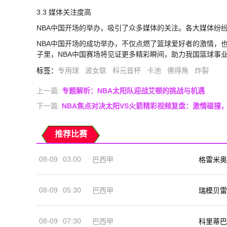
3.3 媒体关注度高
NBA中国开场的举办，吸引了众多媒体的关注。各大媒体纷
NBA中国开场的成功举办，不仅点燃了篮球爱好者的激情，
子里，NBA中国赛场将见证更多精彩瞬间，助力我国篮球事
标签
：
专用球
波女联
科元首杯
卡池
佛得角
炸裂
上一篇:
专题解析：NBA太阳队迎战艾顿的挑战与机遇
下一篇:
NBA焦点对决太阳VS火箭精彩视频复盘：激情碰撞
推荐比赛
08-09
03:00
巴西甲
格雷米奥
08-09
05:30
巴西甲
瑞模贝雷
08-09
07:30
巴西甲
科里蒂巴