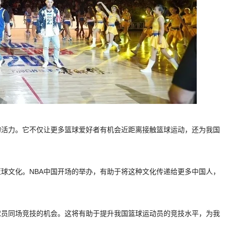
的活力。它不仅让更多篮球爱好者有机会近距离接触篮球运动，还为我国
篮球文化。NBA中国开场的举办，有助于将这种文化传递给更多中国人，
球员同场竞技的机会。这将有助于提升我国篮球运动员的竞技水平，为我