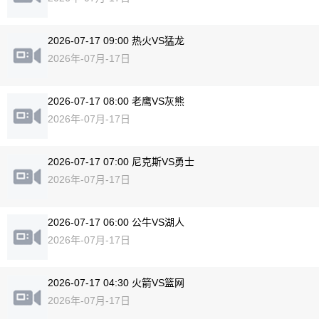
2026-07-17 09:00 热火VS猛龙
2026年-07月-17日
2026-07-17 08:00 老鹰VS灰熊
2026年-07月-17日
2026-07-17 07:00 尼克斯VS勇士
2026年-07月-17日
2026-07-17 06:00 公牛VS湖人
2026年-07月-17日
2026-07-17 04:30 火箭VS篮网
2026年-07月-17日