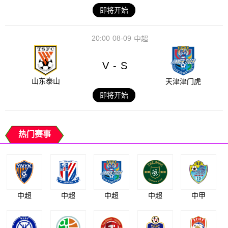
即将开始
20:00
08-09
中超
V
S
-
山东泰山
天津津门虎
即将开始
热门赛事
中超
中超
中超
中超
中甲