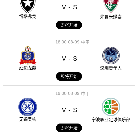
V
S
-
博塔弗戈
弗鲁米嫩塞
即将开始
18:00
08-09
中甲
V
S
-
延边龙鼎
深圳青年人
即将开始
19:00
08-09
中甲
V
S
-
无锡吴钩
宁波职业足球俱乐部
即将开始