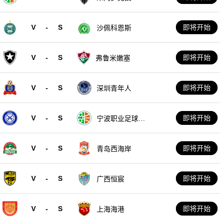
V
-
S
即将开始
沙佩科恩斯
V
-
S
即将开始
弗鲁米嫩塞
V
-
S
即将开始
深圳青年人
V
-
S
即将开始
宁波职业足球俱
乐部
V
-
S
即将开始
青岛西海岸
V
-
S
即将开始
广西恒宸
V
-
S
即将开始
上海海港