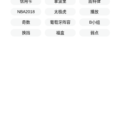
信用卡
拿波里
底特律
NBA2018
太极虎
播放
奇数
葡萄牙阵容
B小组
换挡
福盒
弱点