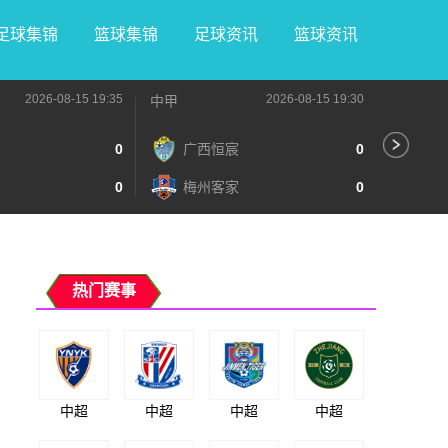
足球集锦
篮球集锦
足球资讯
篮球资讯
2026-08-15 19:35
2026-08-15 19:30
中甲
中甲
0
广西恒宸
0
无
0
梅州客家
0
广
热门赛事
中超
中超
中超
中超