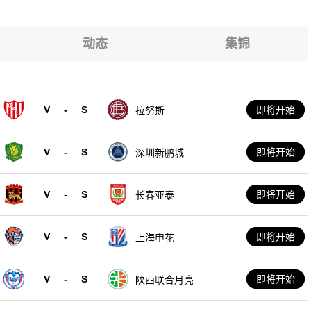
泰因巴赫
泰因巴赫
泰因巴赫
动态
集锦
泰因巴赫
泰因巴赫
泰因巴赫
V
-
S
即将开始
拉努斯
泰因巴赫
V
-
S
即将开始
深圳新鹏城
V
-
S
即将开始
长春亚泰
V
-
S
即将开始
上海申花
V
-
S
即将开始
陕西联合月亮泊
队