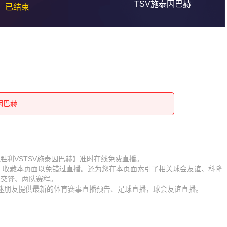
TSV施泰因巴赫
已结束
泰因巴赫
泰因巴赫
泰因巴赫
泰因巴赫
泰因巴赫
泰因巴赫
赛【科隆胜利VSTSV施泰因巴赫】准时在线免费直播。
泰因巴赫
D】收藏本页面以免错过直播。还为您在本页面索引了相关球会友谊、科隆
泰因巴赫
史交锋、两队赛程。
泰因巴赫
球迷朋友提供最新的体育赛事直播预告、足球直播，球会友谊直播。
泰因巴赫
泰因巴赫
泰因巴赫
泰因巴赫