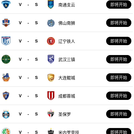
V
-
S
即将开始
南通支云
V
-
S
即将开始
佛山南狮
V
-
S
即将开始
辽宁铁人
V
-
S
即将开始
武汉三镇
V
-
S
即将开始
大连鲲城
V
-
S
即将开始
成都蓉城
V
-
S
即将开始
圣保罗
V
-
S
即将开始
米内罗竞技