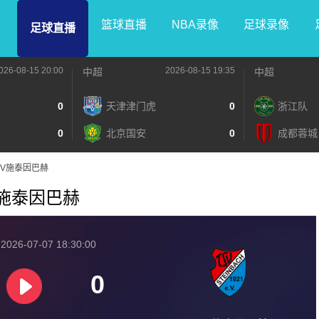
篮球直播
NBA录像
足球录像
足球直播
026-08-15 20:00
2026-08-15 19:35
中超
中超
0
天津津门虎
0
浙江队
0
北京国安
0
成都蓉城
STSV施泰因巴赫
TSV施泰因巴赫
026-07-07 18:30:00
0