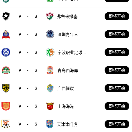
V
-
S
即将开始
弗鲁米嫩塞
V
-
S
即将开始
深圳青年人
V
-
S
即将开始
宁波职业足球俱
乐部
V
-
S
即将开始
青岛西海岸
V
-
S
即将开始
广西恒宸
V
-
S
即将开始
上海海港
V
-
S
即将开始
天津津门虎