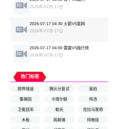
2026年-07月-17日
2026-07-17 04:30 火箭VS篮网
2026年-07月-17日
2026-07-17 04:00 雷霆VS独行侠
2026年-07月-17日
热门标签
跨界球迷
猜比分复试
直拍
集锦回
卡塔尔联
鸡汤
卫冕冠军
勒夫
克拉马里奇
木板
高斯锡
阿根廷