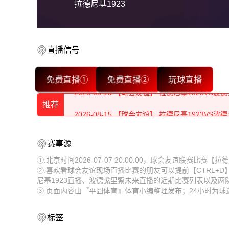
拉德尼基1923
直播信号
2026-08-15 【球会友谊】 拉德尼基1923VS
免费直播①
免费直播②
玩球直播
2026-08-15 【球会友谊】 拉德尼基1923VS
推荐
2026-08-15 【球会友谊】 拉德尼基1923VS
2026-08-15 【球会友谊】 拉德尼基1923VS
2026-08-15 【球会友谊】 拉德尼基1923VS
赛事源
2026-08-15 【球会友谊】 拉德尼基1923VS
2026-08-15 【球会友谊】 拉德尼基1923VS
①.北京时间2026-07-07 20:00:00，球会友谊联赛比
②.喜欢看球会友谊现场直播比赛的朋友可以提前【CTRL+
2026-08-15 【球会友谊】 拉德尼基1923VS
2026-08-15 【球会友谊】 拉德尼基1923VS
尼基1923直播、波德戈里察未来直播的近期比赛列表以及两
③.页面内容由『平囧体育』体育小编整理发布；24小时为
2026-08-15 【球会友谊】 拉德尼基1923VS
2026-08-15 【球会友谊】 拉德尼基1923VS
2026-08-15 【球会友谊】 拉德尼基1923VS
2026-08-15 【球会友谊】 拉德尼基1923VS
标签