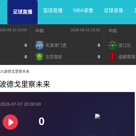
篮球直播
NBA录像
足球录像
足球直播
026-08-15 20:00
2026-08-15 19:35
中超
中超
0
天津津门虎
0
浙江队
0
北京国安
0
成都蓉城
923VS波德戈里察未来
23VS波德戈里察未来
026-07-07 20:00:00
0