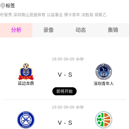
标签
2026-08-14 【球会友谊】 波瓦兹斯卡VS波普拉德
2026-08-15 【球会友谊】 波瓦兹斯卡VS波普拉德
朴智秀
深圳南山竞驰体育
公益事业
博卡青年
决胜局
哥斯乙
2026-08-15 【球会友谊】 波瓦兹斯卡VS波普拉德
分析
录像
动态
集锦
2026-08-15 【球会友谊】 波瓦兹斯卡VS波普拉德
2026-08-14 【球会友谊】 波瓦兹斯卡VS波普拉德
18:00
08-09
中甲
V
S
-
延边龙鼎
深圳青年人
即将开始
19:00
08-09
中甲
V
S
-