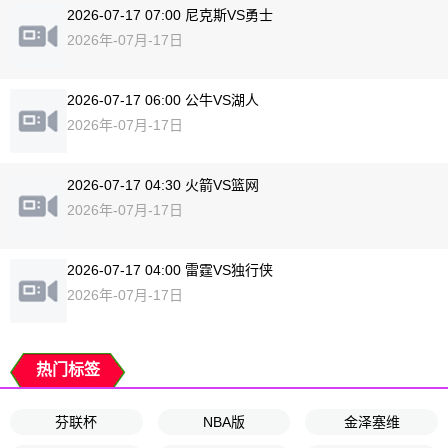
2026-07-17 07:00 尼克斯VS勇士
2026年-07月-17日
2026-07-17 06:00 公牛VS湖人
2026年-07月-17日
2026-07-17 04:30 火箭VS篮网
2026年-07月-17日
2026-07-17 04:00 雷霆VS独行侠
2026年-07月-17日
热门标签
芬联杯
NBA版
金泽塞维