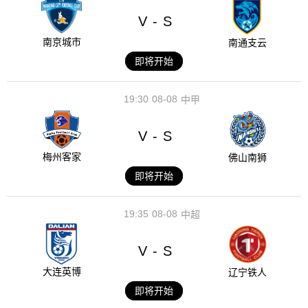
V
S
-
南京城市
南通支云
即将开始
19:30
08-08
中甲
V
S
-
梅州客家
佛山南狮
即将开始
19:35
08-08
中超
V
S
-
大连英博
辽宁铁人
即将开始