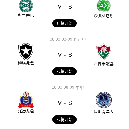
V
S
-
科里蒂巴
沙佩科恩斯
即将开始
08:00
08-09
巴西甲
V
S
-
博塔弗戈
弗鲁米嫩塞
即将开始
18:00
08-09
中甲
V
S
-
延边龙鼎
深圳青年人
即将开始