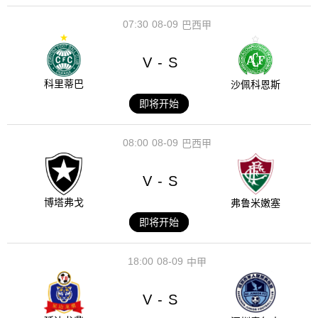
07:30
08-09
巴西甲
V
S
-
科里蒂巴
沙佩科恩斯
即将开始
08:00
08-09
巴西甲
V
S
-
博塔弗戈
弗鲁米嫩塞
即将开始
18:00
08-09
中甲
V
S
-