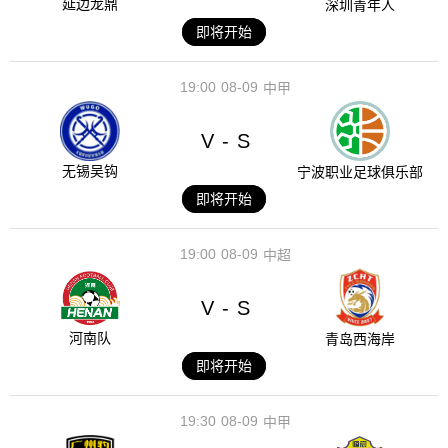
延边龙鼎
深圳青年人
即将开始
19:00
08-09
中甲
V
S
-
无锡吴钩
宁波职业足球俱乐部
即将开始
19:00
08-09
中超
V
S
-
河南队
青岛西海岸
即将开始
19:30
08-09
中甲