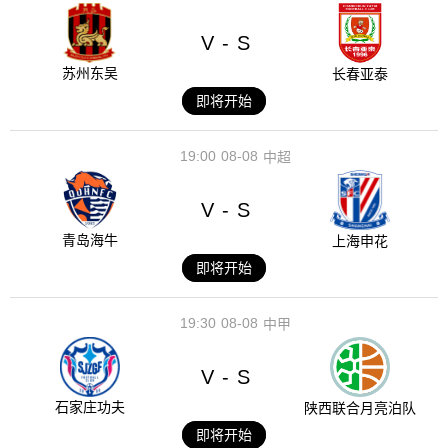
V
S
-
苏州东吴
长春亚泰
即将开始
19:00
08-08
中超
V
S
-
青岛海牛
上海申花
即将开始
19:30
08-08
中甲
V
S
-
石家庄功夫
陕西联合月亮泊队
即将开始