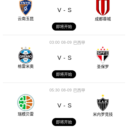
V
S
-
云南玉昆
成都蓉城
即将开始
03:00
08-09
巴西甲
V
S
-
格雷米奥
圣保罗
即将开始
05:30
08-09
巴西甲
V
S
-
瑞模贝雷
米内罗竞技
即将开始