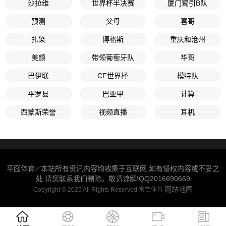
沙拉维
世界杯半决赛
厦门鹭引B队
预测
父母
喜哥
扎染
博格斯
重庆和沧州
美颜
带领葡萄牙队
华哥
巴伊联
CF世界杯
模特队
平罗县
巴亚甲
计算
西蒙斯荣誉
视频直播
耳机
平囧体育✅本站所有资讯内容均收集于互联网,如有侵权内容或不妥之
处,请您联系我们删除。敬请谅解!QQ2016690669
网站地图
Copyright © 2025 All Rights Reserved 富饶体育