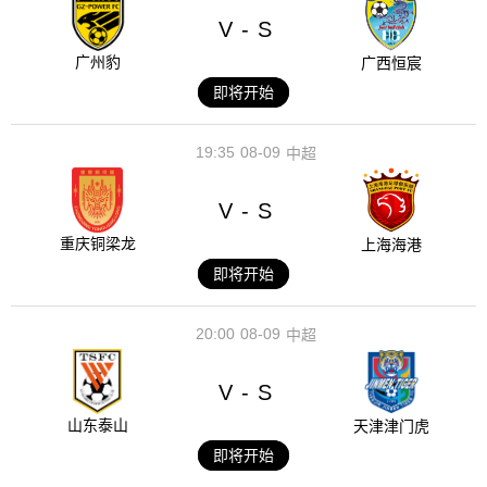
V
S
-
广州豹
广西恒宸
即将开始
19:35
08-09
中超
V
S
-
重庆铜梁龙
上海海港
即将开始
20:00
08-09
中超
V
S
-
山东泰山
天津津门虎
即将开始