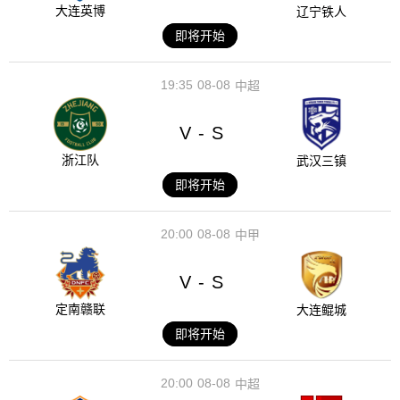
大连英博
辽宁铁人
即将开始
19:35
08-08
中超
V
S
-
浙江队
武汉三镇
即将开始
20:00
08-08
中甲
V
S
-
定南赣联
大连鲲城
即将开始
20:00
08-08
中超