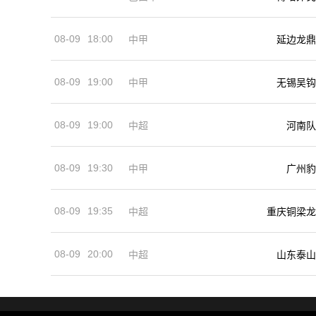
08-09
18:00
中甲
延边龙鼎
08-09
19:00
中甲
无锡吴钩
08-09
19:00
河南队
中超
08-09
19:30
中甲
广州豹
08-09
19:35
中超
重庆铜梁龙
08-09
20:00
中超
山东泰山