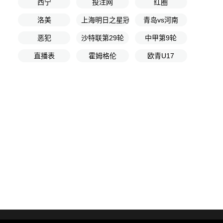
西宁
投注网
红圈
洛美
上海明日之星冠军杯小组赛A组第3轮
青岛vs河南
恶犯
沙特联第29轮
中甲第9轮
直播表
霍姆格伦
欧青U17