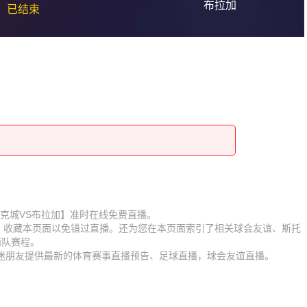
布拉加
已结束
赛【斯托克城VS布拉加】准时在线免费直播。
D】收藏本页面以免错过直播。还为您在本页面索引了相关球会友谊、斯托
两队赛程。
球迷朋友提供最新的体育赛事直播预告、足球直播，球会友谊直播。