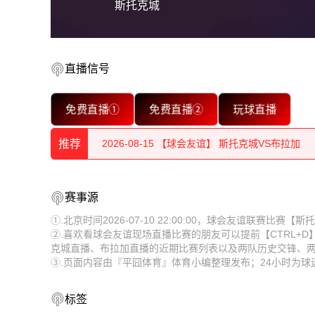
斯托克城
2026-08-15 【球会友谊】 斯托克城VS布拉加
直播信号
2026-08-15 【球会友谊】 斯托克城VS布拉加
免费直播①
免费直播②
玩球直播
2026-08-15 【球会友谊】 斯托克城VS布拉加
2026-08-15 【球会友谊】 斯托克城VS布拉加
推荐
2026-08-15 【球会友谊】 斯托克城VS布拉加
2026-08-15 【球会友谊】 斯托克城VS布拉加
赛事源
2026-08-15 【球会友谊】 斯托克城VS布拉加
2026-08-15 【球会友谊】 斯托克城VS布拉加
①.北京时间2026-07-10 22:00:00，球会友谊联赛比
2026-08-15 【球会友谊】 斯托克城VS布拉加
②.喜欢看球会友谊现场直播比赛的朋友可以提前【CTRL+
2026-08-15 【球会友谊】 斯托克城VS布拉加
克城直播、布拉加直播的近期比赛列表以及两队历史交锋、
③.页面内容由『平囧体育』体育小编整理发布；24小时为
2026-08-15 【球会友谊】 斯托克城VS布拉加
2026-08-15 【球会友谊】 斯托克城VS布拉加
2026-08-15 【球会友谊】 斯托克城VS布拉加
2026-08-15 【球会友谊】 斯托克城VS布拉加
标签