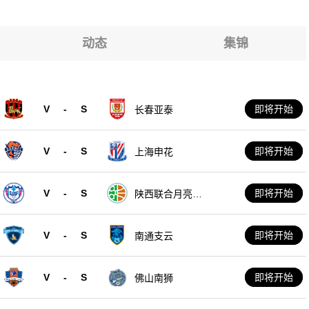
斯
斯
斯
动态
集锦
斯
斯
斯
V
-
S
即将开始
长春亚泰
斯
V
-
S
即将开始
上海申花
V
-
S
即将开始
陕西联合月亮泊
队
V
-
S
即将开始
南通支云
V
-
S
即将开始
佛山南狮