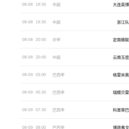
08-08
19:35
中超
大连英博
08-08
19:35
中超
浙江队
08-08
20:00
中甲
定南赣联
08-08
20:00
中超
云南玉昆
08-09
03:00
巴西甲
格雷米奥
08-09
05:30
巴西甲
瑞模贝雷
08-09
07:30
巴西甲
科里蒂巴
08-09
08:00
巴西甲
博塔弗戈