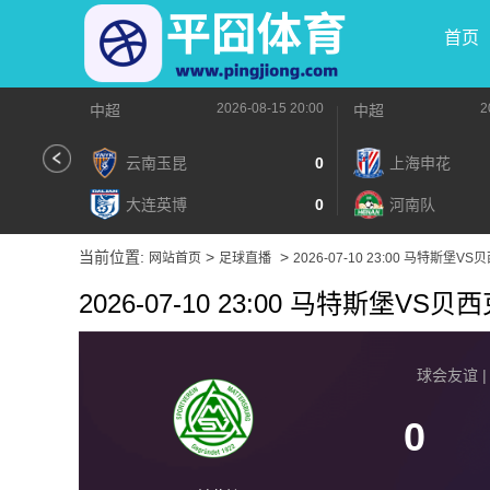
首页
2026-08-15 20:00
2
中超
中超
云南玉昆
0
上海申花
大连英博
0
河南队
当前位置:
>
>
网站首页
足球直播
2026-07-10 23:00 马特斯堡V
2026-07-10 23:00 马特斯堡VS
球会友谊 | 2
0