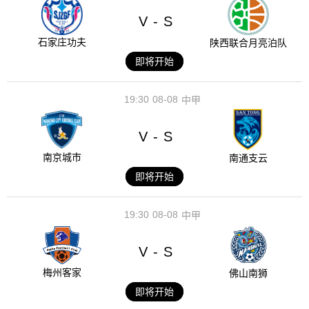
V
S
-
石家庄功夫
陕西联合月亮泊队
即将开始
19:30
08-08
中甲
V
S
-
南京城市
南通支云
即将开始
19:30
08-08
中甲
V
S
-
梅州客家
佛山南狮
即将开始