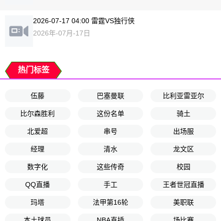
2026-07-17 04:00 雷霆VS独行侠
2026年-07月-17日
热门标签
伍藤
巴塞曼联
比利亚雷亚尔
比尔森胜利
这份名单
骑土
北爱超
串号
出场服
经理
清水
龙文区
数字化
这些传奇
校园
QQ直播
手工
王者世冠直播
玛塔
法甲第16轮
美职联
本土球员
NBA直插
场比赛