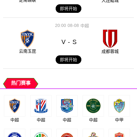
定南赣联
大连鲲城
即将开始
20:00
08-08
中超
V
S
-
云南玉昆
成都蓉城
即将开始
热门赛事
中超
中超
中超
中超
中甲