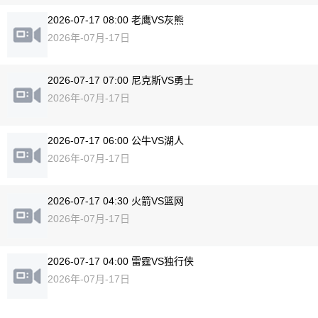
2026-07-17 08:00 老鹰VS灰熊
2026年-07月-17日
2026-07-17 07:00 尼克斯VS勇士
2026年-07月-17日
2026-07-17 06:00 公牛VS湖人
2026年-07月-17日
2026-07-17 04:30 火箭VS篮网
2026年-07月-17日
2026-07-17 04:00 雷霆VS独行侠
2026年-07月-17日