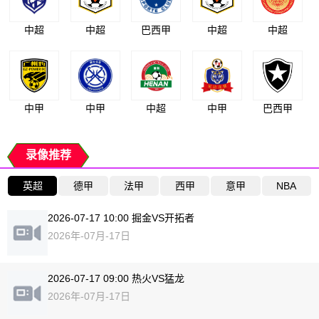
中超
中超
巴西甲
中超
中超
中甲
中甲
中超
中甲
巴西甲
录像推荐
英超
德甲
法甲
西甲
意甲
NBA
2026-07-17 10:00 掘金VS开拓者
2026年-07月-17日
2026-07-17 09:00 热火VS猛龙
2026年-07月-17日