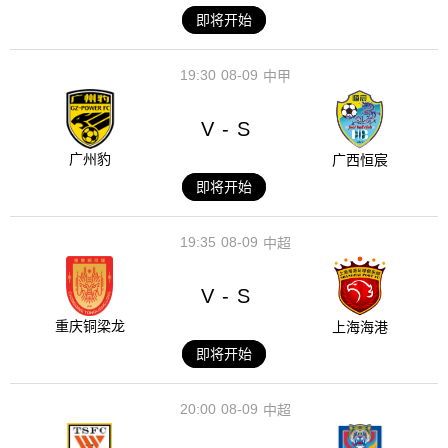
即将开始
19:30
08-09
中甲
V
S
-
广州豹
广西恒宸
即将开始
19:35
08-09
中超
V
S
-
重庆铜梁龙
上海海港
即将开始
20:00
08-09
中超