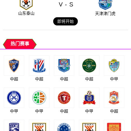
V
S
-
山东泰山
天津津门虎
即将开始
热门赛事
中超
中超
中超
中超
中甲
中甲
中甲
中超
中甲
中超