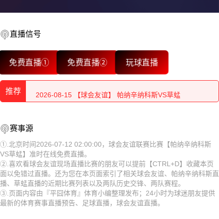
直播信号
2026-08-15 【球会友谊】 帕纳辛纳科斯VS草蜢
免费直播①
免费直播②
玩球直播
2026-08-15 【球会友谊】 帕纳辛纳科斯VS草蜢
推荐
2026-08-15 【球会友谊】 帕纳辛纳科斯VS草蜢
2026-08-15 【球会友谊】 帕纳辛纳科斯VS草蜢
2026-08-15 【球会友谊】 帕纳辛纳科斯VS草蜢
赛事源
2026-08-15 【球会友谊】 帕纳辛纳科斯VS草蜢
2026-08-15 【球会友谊】 帕纳辛纳科斯VS草蜢
①.北京时间2026-07-12 02:00:00，球会友谊联赛比赛【帕纳辛纳科斯
VS草蜢】准时在线免费直播。
2026-08-15 【球会友谊】 帕纳辛纳科斯VS草蜢
2026-08-15 【球会友谊】 帕纳辛纳科斯VS草蜢
②.喜欢看球会友谊现场直播比赛的朋友可以提前【CTRL+D】收藏本页
面以免错过直播。还为您在本页面索引了相关球会友谊、帕纳辛纳科斯直
2026-08-15 【球会友谊】 帕纳辛纳科斯VS草蜢
2026-08-15 【球会友谊】 帕纳辛纳科斯VS草蜢
播、草蜢直播的近期比赛列表以及两队历史交锋、两队赛程。
③.页面内容由『平囧体育』体育小编整理发布；24小时为球迷朋友提供
2026-08-15 【球会友谊】 帕纳辛纳科斯VS草蜢
2026-08-15 【球会友谊】 帕纳辛纳科斯VS草蜢
最新的体育赛事直播预告、足球直播，球会友谊直播。
2026-08-15 【球会友谊】 帕纳辛纳科斯VS草蜢
2026-08-15 【球会友谊】 帕纳辛纳科斯VS草蜢