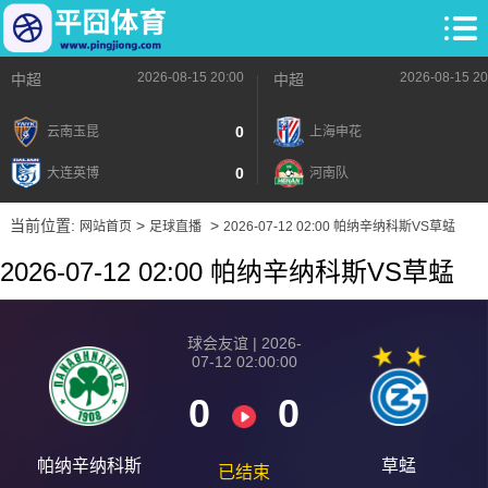
2026-08-15 20:00
2026-08-15 20
中超
中超
0
云南玉昆
上海申花
0
大连英博
河南队
当前位置:
>
>
网站首页
足球直播
2026-07-12 02:00 帕纳辛纳科斯VS草蜢
2026-07-12 02:00 帕纳辛纳科斯VS草蜢
球会友谊 | 2026-
07-12 02:00:00
0
0
帕纳辛纳科斯
草蜢
已结束