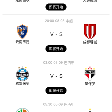
定南赣联
大连鲲城
即将开始
20:00
08-08
中超
V
S
-
云南玉昆
成都蓉城
即将开始
03:00
08-09
巴西甲
V
S
-
格雷米奥
圣保罗
即将开始
05:30
08-09
巴西甲