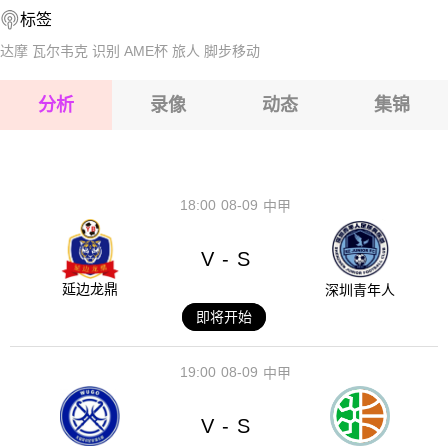
标签
2026-08-14 【球会友谊】 蒙彼利埃VS欧巴涅
2026-08-15 【球会友谊】 蒙彼利埃VS欧巴涅
达摩
瓦尔韦克
识别
AME杯
旅人
脚步移动
2026-08-15 【球会友谊】 蒙彼利埃VS欧巴涅
分析
录像
动态
集锦
2026-08-15 【球会友谊】 蒙彼利埃VS欧巴涅
2026-08-14 【球会友谊】 蒙彼利埃VS欧巴涅
18:00
08-09
中甲
V
S
-
延边龙鼎
深圳青年人
即将开始
19:00
08-09
中甲
V
S
-