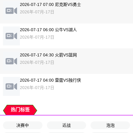
2026-07-17 07:00 尼克斯VS勇士
2026年-07月-17日
2026-07-17 06:00 公牛VS湖人
2026年-07月-17日
2026-07-17 04:30 火箭VS篮网
2026年-07月-17日
2026-07-17 04:00 雷霆VS独行侠
2026年-07月-17日
热门标签
决赛中
近战
泡泡