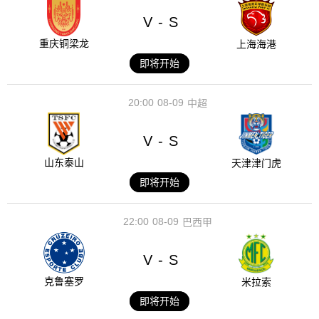
V
S
-
重庆铜梁龙
上海海港
即将开始
20:00
08-09
中超
V
S
-
山东泰山
天津津门虎
即将开始
22:00
08-09
巴西甲
V
S
-
克鲁塞罗
米拉索
即将开始