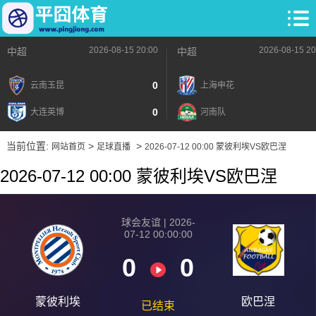
2026-08-15 20:00
2026-08-15 20
中超
中超
0
云南玉昆
上海申花
0
大连英博
河南队
当前位置:
>
>
网站首页
足球直播
2026-07-12 00:00 蒙彼利埃VS欧巴涅
2026-07-12 00:00 蒙彼利埃VS欧巴涅
球会友谊 | 2026-
07-12 00:00:00
0
0
蒙彼利埃
欧巴涅
已结束