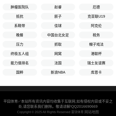
肿瘤医院队
赵睿
厄德
抵抗
胚子
克亚联U19
系鞋带
佳球
阿克伦
晚餐
中国台北女足
税务
压力
抓取
帽子戏法
终极五人组
网窝
港联杯
能力值排名
法国
瑞士友谊赛
国粹
新浪NBA
库恩卡
平囧体育✅本站所有资讯内容均收集于互联网,如有侵权内容或不妥之
处,请您联系我们删除。敬请谅解!QQ2016690669
网站地图
Copyright © 2025 All Rights Reserved 富饶体育