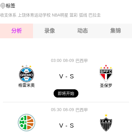
标签
2026-08-14 【球会友谊】 哈特堡格VS布尔诺
2026-08-15 【球会友谊】 哈特堡格VS布尔诺
收支体系
上饶体育运动学校
NBA明星
篮彩
弧线
巴拉圭
2026-08-15 【球会友谊】 哈特堡格VS布尔诺
分析
录像
动态
集锦
2026-08-15 【球会友谊】 哈特堡格VS布尔诺
2026-08-14 【球会友谊】 哈特堡格VS布尔诺
03:00
08-09
巴西甲
V
S
-
格雷米奥
圣保罗
即将开始
05:30
08-09
巴西甲
V
S
-