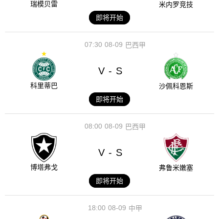
瑞模贝雷
米内罗竞技
即将开始
07:30
08-09
巴西甲
V
S
-
科里蒂巴
沙佩科恩斯
即将开始
08:00
08-09
巴西甲
V
S
-
博塔弗戈
弗鲁米嫩塞
即将开始
18:00
08-09
中甲