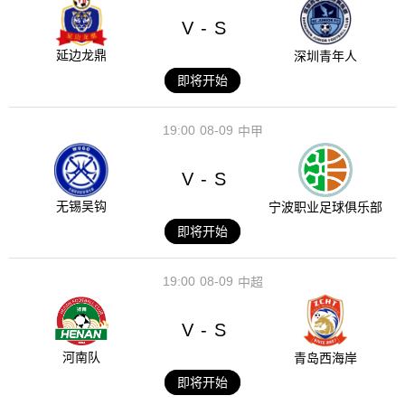
V
S
-
延边龙鼎
深圳青年人
即将开始
19:00
08-09
中甲
V
S
-
无锡吴钩
宁波职业足球俱乐部
即将开始
19:00
08-09
中超
V
S
-
河南队
青岛西海岸
即将开始