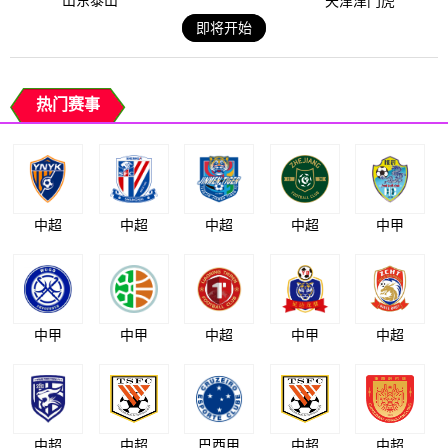
山东泰山
天津津门虎
即将开始
热门赛事
中超
中超
中超
中超
中甲
中甲
中甲
中超
中甲
中超
中超
中超
巴西甲
中超
中超