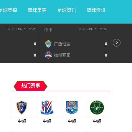
足球集锦
篮球集锦
足球资讯
篮球资讯
2026-08-15 19:35
2026-08-15 19:30
中甲
中甲
0
广西恒宸
0
无
0
梅州客家
0
广
热门赛事
中超
中超
中超
中超