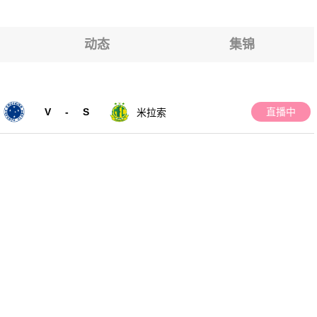
动态
集锦
V
-
S
直播中
米拉索