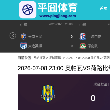
首页
2026-08-15 20:00
2
中超
中超
云南玉昆
0
上海申花
大连英博
0
河南队
当前位置:
>
>
网站首页
足球直播
2026-07-08 23:00 奥帕瓦VS荷
2026-07-08 23:00 奥帕瓦VS荷路
球会友谊 | 2
0