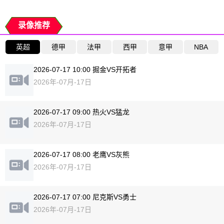
录像推荐
英超
德甲
法甲
西甲
意甲
NBA
2026-07-17 10:00 掘金VS开拓者
2026年-07月-17日
2026-07-17 09:00 热火VS猛龙
2026年-07月-17日
2026-07-17 08:00 老鹰VS灰熊
2026年-07月-17日
2026-07-17 07:00 尼克斯VS勇士
2026年-07月-17日