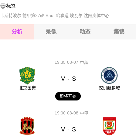
标签
2026-08-14 【球会友谊】 日利纳B队VS特里内茨
2026-08-15 【球会友谊】 日利纳B队VS特里内茨
韦斯特波尔
德甲第27轮
Rauf
跆拳道
埃瓦尔
沈阳奥体中心
2026-08-15 【球会友谊】 日利纳B队VS特里内茨
分析
录像
动态
集锦
2026-08-15 【球会友谊】 日利纳B队VS特里内茨
2026-08-14 【球会友谊】 日利纳B队VS特里内茨
19:35
08-07
中超
V
S
-
北京国安
深圳新鹏城
即将开始
19:00
08-08
中甲
V
S
-