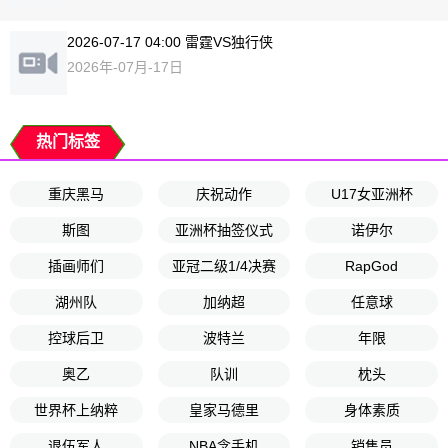
2026-07-17 04:00 雷霆VS独行侠
2026年-07月-17日
热门标签
重庆黑马
庆祝动作
U17女亚洲杯
斯图
亚洲杯抽签仪式
诺伊尔
插画师们
亚冠二级1/4决赛
RapGod
湖州队
加纳超
任意球
控球后卫
波特兰
年限
奥乙
队训
枕头
世界杯上纳粹
皇家马德里
身体素质
退伍军人
NBA念手机
销售员