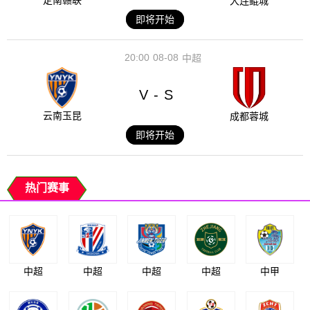
定南赣联
大连鲲城
即将开始
20:00
08-08
中超
V
S
-
云南玉昆
成都蓉城
即将开始
热门赛事
中超
中超
中超
中超
中甲