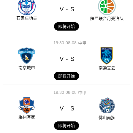
V
S
-
石家庄功夫
陕西联合月亮泊队
即将开始
19:30
08-08
中甲
V
S
-
南京城市
南通支云
即将开始
19:30
08-08
中甲
V
S
-
梅州客家
佛山南狮
即将开始