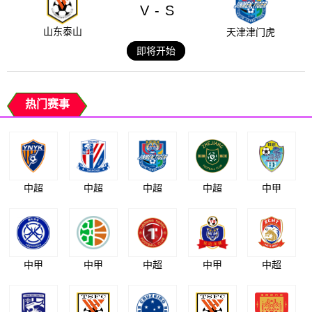
V
S
-
山东泰山
天津津门虎
即将开始
热门赛事
中超
中超
中超
中超
中甲
中甲
中甲
中超
中甲
中超