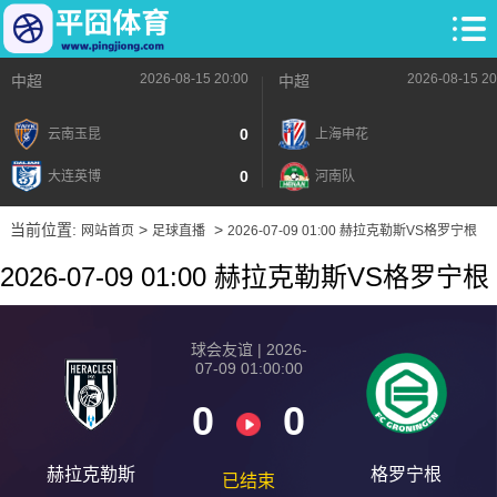
2026-08-15 20:00
2026-08-15 20
中超
中超
0
云南玉昆
上海申花
0
大连英博
河南队
当前位置:
>
>
网站首页
足球直播
2026-07-09 01:00 赫拉克勒斯VS格罗宁根
2026-07-09 01:00 赫拉克勒斯VS格罗宁根
球会友谊 | 2026-
07-09 01:00:00
0
0
赫拉克勒斯
格罗宁根
已结束