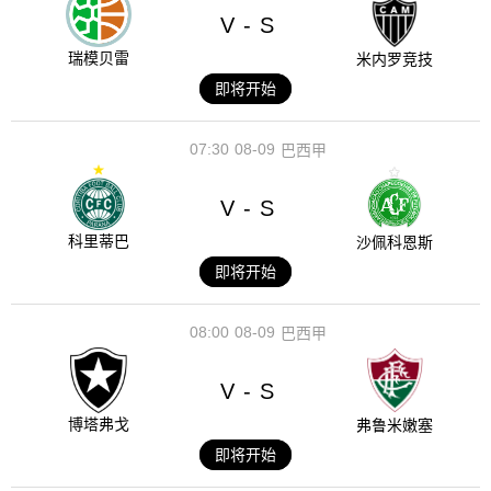
V
S
-
瑞模贝雷
米内罗竞技
即将开始
07:30
08-09
巴西甲
V
S
-
科里蒂巴
沙佩科恩斯
即将开始
08:00
08-09
巴西甲
V
S
-
博塔弗戈
弗鲁米嫩塞
即将开始