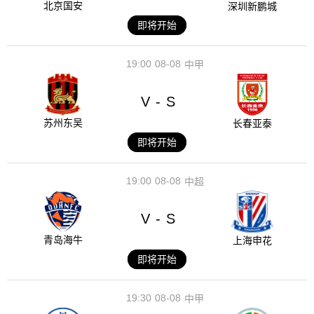
北京国安
深圳新鹏城
即将开始
19:00
08-08
中甲
V
S
-
苏州东吴
长春亚泰
即将开始
19:00
08-08
中超
V
S
-
青岛海牛
上海申花
即将开始
19:30
08-08
中甲