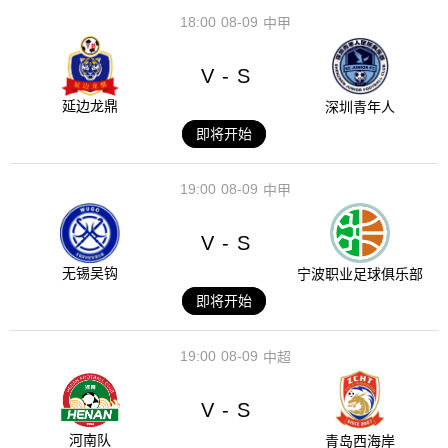
18:00
08-09
中甲
V
S
-
延边龙鼎
深圳青年人
即将开始
19:00
08-09
中甲
V
S
-
无锡吴钩
宁波职业足球俱乐部
即将开始
19:00
08-09
中超
V
S
-
河南队
青岛西海岸