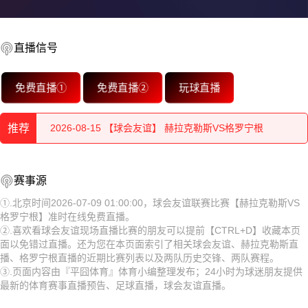
直播信号
2026-08-15 【球会友谊】 赫拉克勒斯VS格罗宁根
免费直播①
免费直播②
玩球直播
2026-08-15 【球会友谊】 赫拉克勒斯VS格罗宁根
2026-08-15 【球会友谊】 赫拉克勒斯VS格罗宁根
推荐
2026-08-15 【球会友谊】 赫拉克勒斯VS格罗宁根
2026-08-15 【球会友谊】 赫拉克勒斯VS格罗宁根
赛事源
2026-08-15 【球会友谊】 赫拉克勒斯VS格罗宁根
2026-08-15 【球会友谊】 赫拉克勒斯VS格罗宁根
①.北京时间2026-07-09 01:00:00，球会友谊联赛比赛【赫拉克勒斯VS
2026-08-15 【球会友谊】 赫拉克勒斯VS格罗宁根
格罗宁根】准时在线免费直播。
2026-08-15 【球会友谊】 赫拉克勒斯VS格罗宁根
②.喜欢看球会友谊现场直播比赛的朋友可以提前【CTRL+D】收藏本页
面以免错过直播。还为您在本页面索引了相关球会友谊、赫拉克勒斯直
2026-08-15 【球会友谊】 赫拉克勒斯VS格罗宁根
2026-08-15 【球会友谊】 赫拉克勒斯VS格罗宁根
播、格罗宁根直播的近期比赛列表以及两队历史交锋、两队赛程。
③.页面内容由『平囧体育』体育小编整理发布；24小时为球迷朋友提供
2026-08-15 【球会友谊】 赫拉克勒斯VS格罗宁根
2026-08-15 【球会友谊】 赫拉克勒斯VS格罗宁根
最新的体育赛事直播预告、足球直播，球会友谊直播。
2026-08-15 【球会友谊】 赫拉克勒斯VS格罗宁根
2026-08-15 【球会友谊】 赫拉克勒斯VS格罗宁根