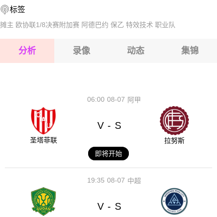
标签
2026-08-14 【球会友谊】 赫拉克勒斯VS格罗宁根
2026-08-15 【球会友谊】 赫拉克勒斯VS格罗宁根
摊主
欧协联1/8决赛附加赛
阿德巴约
保乙
特效技术
职业队
2026-08-15 【球会友谊】 赫拉克勒斯VS格罗宁根
分析
录像
动态
集锦
2026-08-15 【球会友谊】 赫拉克勒斯VS格罗宁根
2026-08-14 【球会友谊】 赫拉克勒斯VS格罗宁根
06:00
08-07
阿甲
V
S
-
圣塔菲联
拉努斯
即将开始
19:35
08-07
中超
V
S
-