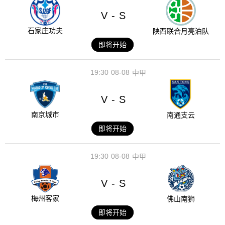
V
S
-
石家庄功夫
陕西联合月亮泊队
即将开始
19:30
08-08
中甲
V
S
-
南京城市
南通支云
即将开始
19:30
08-08
中甲
V
S
-
梅州客家
佛山南狮
即将开始