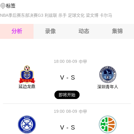
标签
2026-08-15 【球会友谊】 莫斯巴达VS喀山
NBA季后赛东部决赛G3
利兹联
杀手
足球文化
梁文博
卡尔马
2026-08-15 【球会友谊】 莫斯巴达VS喀山
分析
录像
动态
集锦
2026-08-15 【球会友谊】 莫斯巴达VS喀山
2026-08-14 【球会友谊】 莫斯巴达VS喀山
18:00
08-09
中甲
V
S
-
延边龙鼎
深圳青年人
即将开始
19:00
08-09
中甲
V
S
-