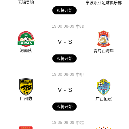
无锡吴钩
宁波职业足球俱乐部
即将开始
19:00
08-09
中超
V
S
-
河南队
青岛西海岸
即将开始
19:30
08-09
中甲
V
S
-
广州豹
广西恒宸
即将开始
19:35
08-09
中超