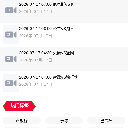
2026-07-17 07:00 尼克斯VS勇士
2026年-07月-17日
2026-07-17 06:00 公牛VS湖人
2026年-07月-17日
2026-07-17 04:30 火箭VS篮网
2026年-07月-17日
2026-07-17 04:00 雷霆VS独行侠
2026年-07月-17日
热门标签
篮板榜
乐球
巴青杯