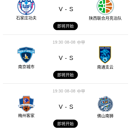
V
S
-
石家庄功夫
陕西联合月亮泊队
即将开始
19:30
08-08
中甲
V
S
-
南京城市
南通支云
即将开始
19:30
08-08
中甲
V
S
-
梅州客家
佛山南狮
即将开始