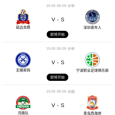
18:00
08-09
中甲
V
S
-
延边龙鼎
深圳青年人
即将开始
19:00
08-09
中甲
V
S
-
无锡吴钩
宁波职业足球俱乐部
即将开始
19:00
08-09
中超
V
S
-
河南队
青岛西海岸