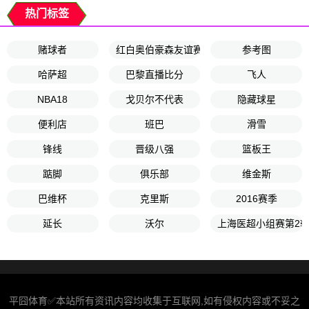
热门标签
赌球者
红白奥伯豪森友谊赛
参考图
哈萨超
巴黎直播比分
飞人
NBA18
戈贝尔不代表
隐藏球星
便利店
班巴
滑雪
锋线
晋级八强
篮板王
踮脚
俱乐部
维金斯
巴维杯
克里斯
2016赛季
延长
沃尔
上海医超小组赛第2
平囧体育✅本站所有资讯内容均收集于互联网,如有侵权内容或不妥之