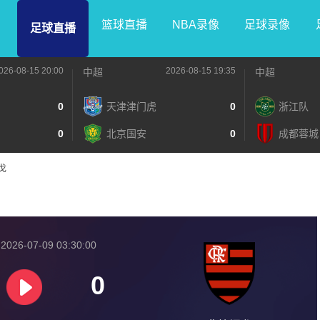
篮球直播
NBA录像
足球录像
足球直播
026-08-15 20:00
2026-08-15 19:35
中超
中超
0
天津津门虎
0
浙江队
0
北京国安
0
成都蓉城
门戈
026-07-09 03:30:00
0