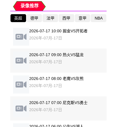
录像推荐
英超
德甲
法甲
西甲
意甲
NBA
2026-07-17 10:00 掘金VS开拓者
2026年-07月-17日
2026-07-17 09:00 热火VS猛龙
2026年-07月-17日
2026-07-17 08:00 老鹰VS灰熊
2026年-07月-17日
2026-07-17 07:00 尼克斯VS勇士
2026年-07月-17日
2026-07-17 06:00 公牛VS湖人