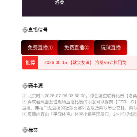
洛桑
2026-08-15 【球会友谊】 洛桑VS弗拉门戈
直播信号
2026-08-15 【球会友谊】 洛桑VS弗拉门戈
免费直播①
免费直播②
玩球直播
2026-08-15 【球会友谊】 洛桑VS弗拉门戈
推荐
2026-08-15 【球会友谊】 洛桑VS弗拉门戈
2026-08-15 【球会友谊】 洛桑VS弗拉门戈
2026-08-15 【球会友谊】 洛桑VS弗拉门戈
赛事源
2026-08-15 【球会友谊】 洛桑VS弗拉门戈
2026-08-15 【球会友谊】 洛桑VS弗拉门戈
①.北京时间2026-07-09 03:30:00，球会友谊联赛比
②.喜欢看球会友谊现场直播比赛的朋友可以提前【CTRL+
2026-08-15 【球会友谊】 洛桑VS弗拉门戈
2026-08-15 【球会友谊】 洛桑VS弗拉门戈
直播、弗拉门戈直播的近期比赛列表以及两队历史交锋、两
③.页面内容由『平囧体育』体育小编整理发布；24小时为
2026-08-15 【球会友谊】 洛桑VS弗拉门戈
2026-08-15 【球会友谊】 洛桑VS弗拉门戈
2026-08-15 【球会友谊】 洛桑VS弗拉门戈
标签
2026-08-15 【球会友谊】 洛桑VS弗拉门戈