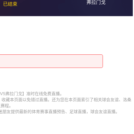
弗拉门戈
已结束
赛【洛桑VS弗拉门戈】准时在线免费直播。
D】收藏本页面以免错过直播。还为您在本页面索引了相关球会友谊、洛桑
队赛程。
球迷朋友提供最新的体育赛事直播预告、足球直播，球会友谊直播。