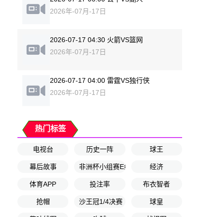
2026年-07月-17日
2026-07-17 04:30 火箭VS篮网
2026年-07月-17日
2026-07-17 04:00 雷霆VS独行侠
2026年-07月-17日
热门标签
电视台
历史一阵
球王
幕后故事
非洲杯小组赛E组第1轮
经济
体育APP
投注率
布衣智者
抢帽
沙王冠1/4决赛
球皇