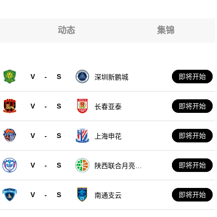
动态
集锦
V
-
S
即将开始
深圳新鹏城
V
-
S
即将开始
长春亚泰
V
-
S
即将开始
上海申花
V
-
S
即将开始
陕西联合月亮泊
队
V
-
S
即将开始
南通支云