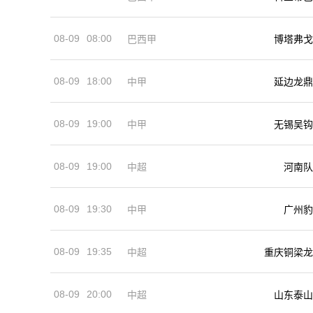
08-09
08:00
巴西甲
博塔弗戈
08-09
18:00
中甲
延边龙鼎
08-09
19:00
中甲
无锡吴钩
08-09
19:00
河南队
中超
08-09
19:30
中甲
广州豹
08-09
19:35
中超
重庆铜梁龙
08-09
20:00
中超
山东泰山