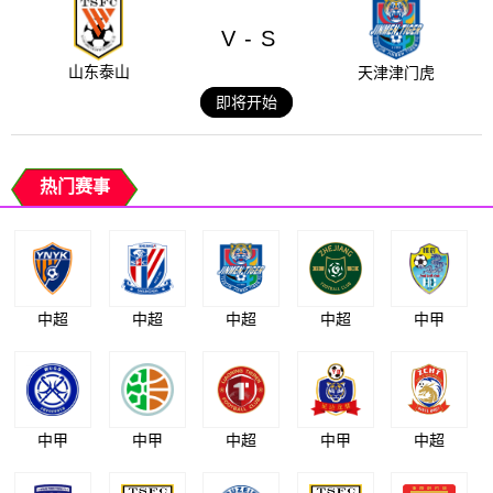
V
S
-
山东泰山
天津津门虎
即将开始
热门赛事
中超
中超
中超
中超
中甲
中甲
中甲
中超
中甲
中超