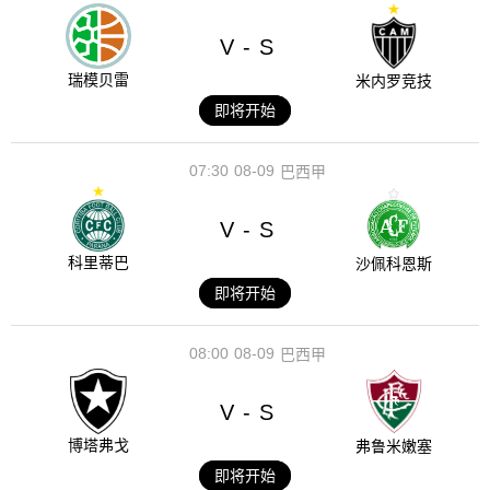
V
S
-
瑞模贝雷
米内罗竞技
即将开始
07:30
08-09
巴西甲
V
S
-
科里蒂巴
沙佩科恩斯
即将开始
08:00
08-09
巴西甲
V
S
-
博塔弗戈
弗鲁米嫩塞
即将开始