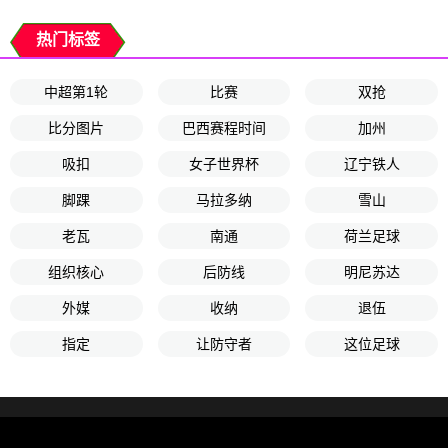
热门标签
中超第1轮
比赛
双抢
比分图片
巴西赛程时间
加州
吸扣
女子世界杯
辽宁铁人
脚踝
马拉多纳
雪山
老瓦
南通
荷兰足球
组织核心
后防线
明尼苏达
外媒
收纳
退伍
指定
让防守者
这位足球