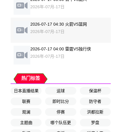
2026年-07月-17日
2026-07-17 04:30 火箭VS篮网
2026年-07月-17日
2026-07-17 04:00 雷霆VS独行侠
2026年-07月-17日
热门标签
日本直播结果
运球
保温杯
联赛
即时比分
防守者
观澜
停赛
洪都拉斯
主题曲
哪个队伍更
罗盘