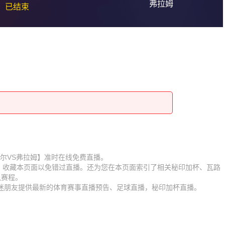
弗拉姆
已结束
赛【瓦路尔VS弗拉姆】准时在线免费直播。
D】收藏本页面以免错过直播。还为您在本页面索引了相关秘印加杯、瓦路
队赛程。
球迷朋友提供最新的体育赛事直播预告、足球直播，秘印加杯直播。