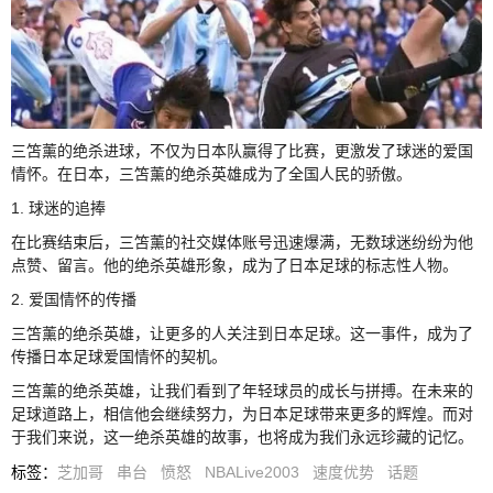
三笘薰的绝杀进球，不仅为日本队赢得了比赛，更激发了球迷的爱国
情怀。在日本，三笘薰的绝杀英雄成为了全国人民的骄傲。
1. 球迷的追捧
在比赛结束后，三笘薰的社交媒体账号迅速爆满，无数球迷纷纷为他
点赞、留言。他的绝杀英雄形象，成为了日本足球的标志性人物。
2. 爱国情怀的传播
三笘薰的绝杀英雄，让更多的人关注到日本足球。这一事件，成为了
传播日本足球爱国情怀的契机。
三笘薰的绝杀英雄，让我们看到了年轻球员的成长与拼搏。在未来的
足球道路上，相信他会继续努力，为日本足球带来更多的辉煌。而对
于我们来说，这一绝杀英雄的故事，也将成为我们永远珍藏的记忆。
标签
：
芝加哥
串台
愤怒
NBALive2003
速度优势
话题