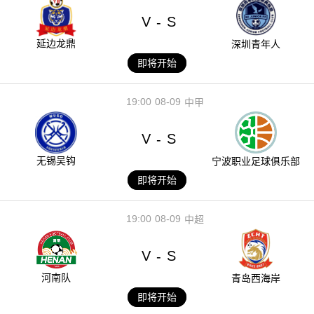
V
S
-
延边龙鼎
深圳青年人
即将开始
19:00
08-09
中甲
V
S
-
无锡吴钩
宁波职业足球俱乐部
即将开始
19:00
08-09
中超
V
S
-
河南队
青岛西海岸
即将开始