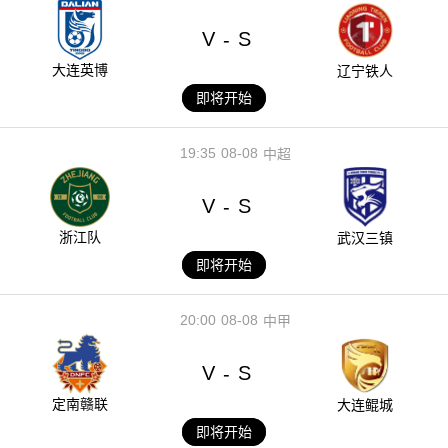
V
S
-
大连英博
辽宁铁人
即将开始
19:35
08-08
中超
V
S
-
浙江队
武汉三镇
即将开始
20:00
08-08
中甲
V
S
-
定南赣联
大连鲲城
即将开始