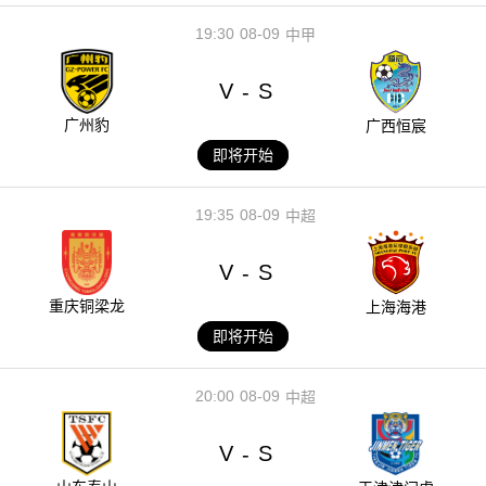
19:30
08-09
中甲
V
S
-
广州豹
广西恒宸
即将开始
19:35
08-09
中超
V
S
-
重庆铜梁龙
上海海港
即将开始
20:00
08-09
中超
V
S
-