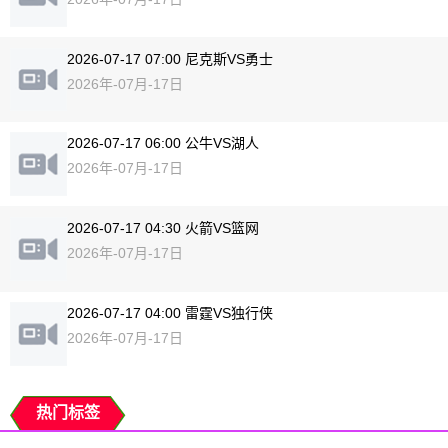
2026-07-17 07:00 尼克斯VS勇士
2026年-07月-17日
2026-07-17 06:00 公牛VS湖人
2026年-07月-17日
2026-07-17 04:30 火箭VS篮网
2026年-07月-17日
2026-07-17 04:00 雷霆VS独行侠
2026年-07月-17日
热门标签