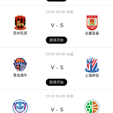
19:00
08-08
中甲
V
S
-
苏州东吴
长春亚泰
即将开始
19:00
08-08
中超
V
S
-
青岛海牛
上海申花
即将开始
19:30
08-08
中甲
V
S
-