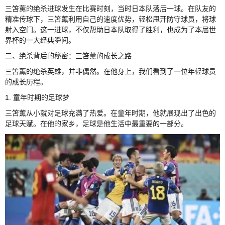
三笘薰的绝杀进球发生在比赛时刻，当时日本队落后一球。在队友的
精准传球下，三笘薰利用自己的速度优势，轻松甩开防守球员，将球
射入空门。这一进球，不仅帮助日本队取得了胜利，也成为了本届世
界杯的一大经典瞬间。
二、绝杀背后的秘密：三笘薰的成长之路
三笘薰的绝杀英雄，并非偶然。在他身上，我们看到了一位年轻球员
的成长历程。
1. 童年时期的足球梦
三笘薰从小就对足球充满了热爱。在童年时期，他就展现出了出色的
足球天赋。在他的家乡，足球是他生活中最重要的一部分。