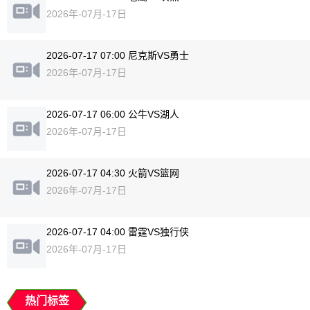
2026年-07月-17日
2026-07-17 07:00 尼克斯VS勇士
2026年-07月-17日
2026-07-17 06:00 公牛VS湖人
2026年-07月-17日
2026-07-17 04:30 火箭VS篮网
2026年-07月-17日
2026-07-17 04:00 雷霆VS独行侠
2026年-07月-17日
热门标签