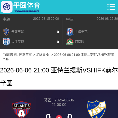
2026-08-15 20:00
2026-08-15 20
中超
中超
0
云南玉昆
上海申花
0
大连英博
河南队
当前位置:
>
>
网站首页
足球直播
2026-06-06 21:00 亚特兰提斯VSHIFK赫尔
辛基
2026-06-06 21:00 亚特兰提斯VSHIFK赫尔
辛基
2026-08-15 【芬乙】 亚特兰提斯VSHIFK赫尔辛基
2026-08-15 【芬乙】 亚特兰提斯VSHIFK赫尔辛基
芬乙 | 2026-06-06
21:00:00
2026-08-15 【芬乙】 亚特兰提斯VSHIFK赫尔辛基
0
0
2026-08-15 【芬乙】 亚特兰提斯VSHIFK赫尔辛基