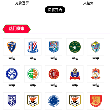
克鲁塞罗
米拉索
即将开始
热门赛事
中超
中超
中超
中超
中甲
中甲
中甲
中超
中甲
中超