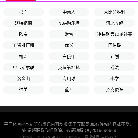
盘面
中薏人
大比分胜利
沃特福德
NBA游乐场
河北五超
欧宝
滑雪
沙特联第10轮补赛
工资排行榜
优米
巴伯联
格斗
白俄甲
计划
纽卡斯尔联
英超第24轮
戏法
洛金山
专用球
小学
过关
蓝军
杰克俊逸
平囧体育✅本站所有资讯内容均收集于互联网,如有侵权内容或不妥之
处,请您联系我们删除。敬请谅解!QQ2016690669
网站地图
Copyright © 2025 All Rights Reserved 富饶体育