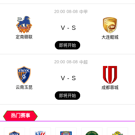
20:00
08-08
中甲
V
S
-
定南赣联
大连鲲城
即将开始
20:00
08-08
中超
V
S
-
云南玉昆
成都蓉城
即将开始
热门赛事