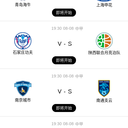
青岛海牛
上海申花
即将开始
19:30
08-08
中甲
V
S
-
石家庄功夫
陕西联合月亮泊队
即将开始
19:30
08-08
中甲
V
S
-
南京城市
南通支云
即将开始
19:30
08-08
中甲