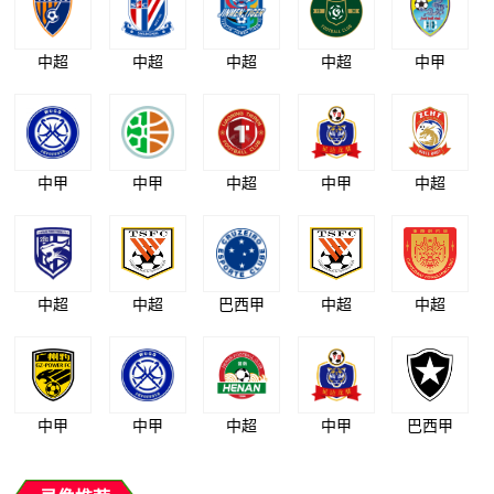
中超
中超
中超
中超
中甲
中甲
中甲
中超
中甲
中超
中超
中超
巴西甲
中超
中超
中甲
中甲
中超
中甲
巴西甲