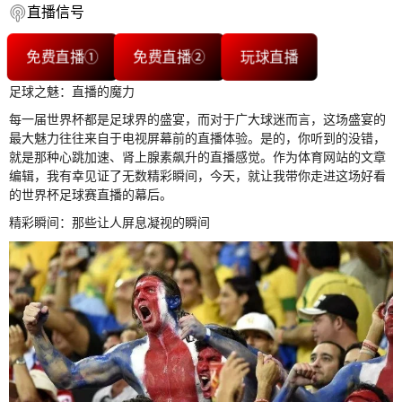
直播信号
免费直播①
免费直播②
玩球直播
足球之魅：直播的魔力
每一届世界杯都是足球界的盛宴，而对于广大球迷而言，这场盛宴的
最大魅力往往来自于电视屏幕前的直播体验。是的，你听到的没错，
就是那种心跳加速、肾上腺素飙升的直播感觉。作为体育网站的文章
编辑，我有幸见证了无数精彩瞬间，今天，就让我带你走进这场好看
的世界杯足球赛直播的幕后。
精彩瞬间：那些让人屏息凝视的瞬间