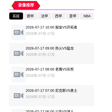
录像推荐
英超
德甲
法甲
西甲
意甲
NBA
2026-07-17 10:00 掘金VS开拓者
2026年-07月-17日
2026-07-17 09:00 热火VS猛龙
2026年-07月-17日
2026-07-17 08:00 老鹰VS灰熊
2026年-07月-17日
2026-07-17 07:00 尼克斯VS勇士
2026年-07月-17日
2026-07-17 06:00 公牛VS湖人