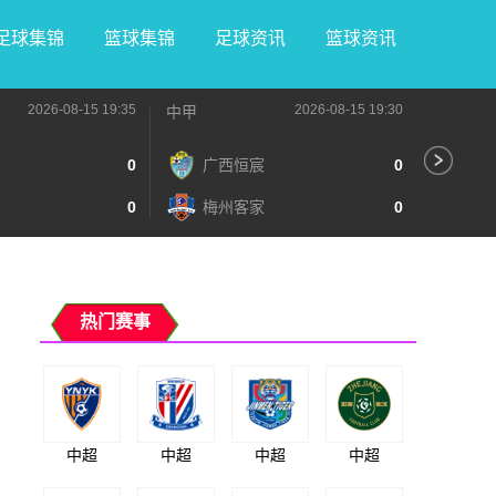
足球集锦
篮球集锦
足球资讯
篮球资讯
2026-08-15 19:35
2026-08-15 19:30
中甲
中甲
0
广西恒宸
0
无
0
梅州客家
0
广
热门赛事
中超
中超
中超
中超