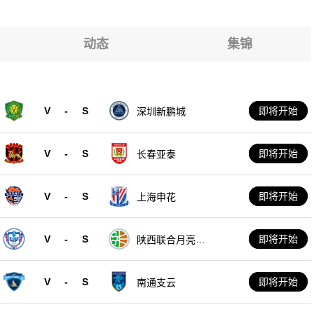
斯
斯
斯
斯
动态
集锦
斯
斯
V
-
S
即将开始
深圳新鹏城
斯
V
-
S
即将开始
长春亚泰
V
-
S
即将开始
上海申花
V
-
S
即将开始
陕西联合月亮泊
队
V
-
S
即将开始
南通支云