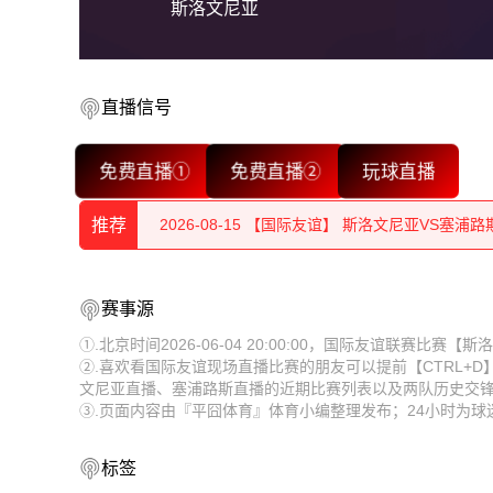
斯洛文尼亚
直播信号
2026-08-15 【国际友谊】 斯洛文尼亚VS塞浦路
免费直播①
免费直播②
玩球直播
2026-08-15 【国际友谊】 斯洛文尼亚VS塞浦路
推荐
2026-08-15 【国际友谊】 斯洛文尼亚VS塞浦路
2026-08-15 【国际友谊】 斯洛文尼亚VS塞浦路
2026-08-15 【国际友谊】 斯洛文尼亚VS塞浦路
赛事源
2026-08-15 【国际友谊】 斯洛文尼亚VS塞浦路
2026-08-15 【国际友谊】 斯洛文尼亚VS塞浦路
①.北京时间2026-06-04 20:00:00，国际友谊联赛比
②.喜欢看国际友谊现场直播比赛的朋友可以提前【CTRL+
2026-08-15 【国际友谊】 斯洛文尼亚VS塞浦路
2026-08-15 【国际友谊】 斯洛文尼亚VS塞浦路
文尼亚直播、塞浦路斯直播的近期比赛列表以及两队历史交
③.页面内容由『平囧体育』体育小编整理发布；24小时为
2026-08-15 【国际友谊】 斯洛文尼亚VS塞浦路
2026-08-15 【国际友谊】 斯洛文尼亚VS塞浦路
2026-08-15 【国际友谊】 斯洛文尼亚VS塞浦路
2026-08-15 【国际友谊】 斯洛文尼亚VS塞浦路
标签