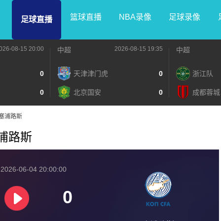
篮球直播
NBA录像
足球录像
足球直播
026-08-15 20:00
2026-08-15 19:35
中超
中超
0
天津津门虎
0
浙江队
0
北京国安
0
成都蓉城
VS塞浦路斯
S塞浦路斯
026-06-04 20:00:00
0