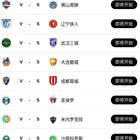
V
-
S
即将开始
佛山南狮
V
-
S
即将开始
辽宁铁人
V
-
S
即将开始
武汉三镇
V
-
S
即将开始
大连鲲城
V
-
S
即将开始
成都蓉城
V
-
S
即将开始
圣保罗
V
-
S
即将开始
米内罗竞技
V
-
S
即将开始
沙佩科恩斯