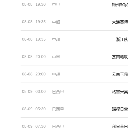
08-08
19:30
中甲
梅州客家
08-08
19:35
中超
大连英博
08-08
19:35
中超
浙江队
08-08
20:00
中甲
定南赣联
08-08
20:00
中超
云南玉昆
08-09
03:00
巴西甲
格雷米奥
08-09
05:30
巴西甲
瑞模贝雷
08-09
07:30
巴西甲
科里蒂巴