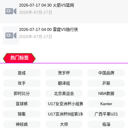
2026-07-17 04:30 火箭VS篮网
2026年-07月-17日
2026-07-17 04:00 雷霆VS独行侠
2026年-07月-17日
热门标签
提成
贺岁杯
中国品牌
攻手
翻译组
乒联
即时比分
北京奥运会
NBA数据
篮球裤
U17女亚洲杯小组赛A组
Kanter
锦集
U17亚洲杯B组第1轮
广西平果U21
神经病
大师
临淄