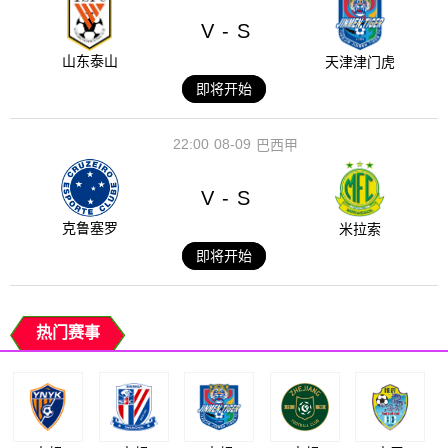
V
S
-
山东泰山
天津津门虎
即将开始
22:00
08-09
巴西甲
V
S
-
克鲁塞罗
米拉索
即将开始
热门赛事