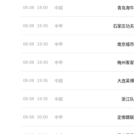
08-08
19:00
中超
青岛海牛
08-08
19:30
中甲
石家庄功夫
08-08
19:30
中甲
南京城市
08-08
19:30
中甲
梅州客家
08-08
19:35
中超
大连英博
08-08
19:35
中超
浙江队
08-08
20:00
中甲
定南赣联