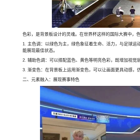
色彩，是背景板设计的灵魂。在世界杯这样的国际大赛中，
1. 主色调：以绿色为主，绿色象征着生命、活力，与足球
能展现最佳状态。
2. 辅助色调：可以搭配蓝色、黄色等明亮色彩，既增加视觉
3. 渐变色：在背景板上运用渐变色，可以让画面更具动感，
二、元素融入：展现赛事特色