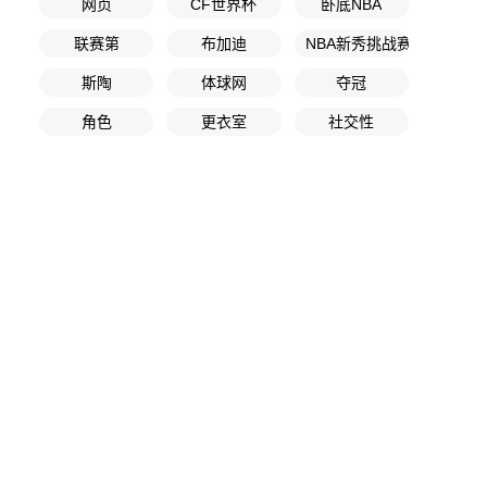
网页
CF世界杯
卧底NBA
联赛第
布加迪
NBA新秀挑战赛
斯陶
体球网
夺冠
角色
更衣室
社交性