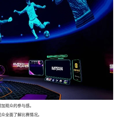
增加观众的参与感。
观众全面了解比赛情况。