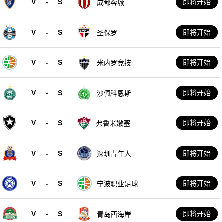
V
-
S
即将开始
成都蓉城
V
-
S
即将开始
圣保罗
V
-
S
即将开始
米内罗竞技
V
-
S
即将开始
沙佩科恩斯
V
-
S
即将开始
弗鲁米嫩塞
V
-
S
即将开始
深圳青年人
V
-
S
即将开始
宁波职业足球俱
乐部
V
-
S
即将开始
青岛西海岸