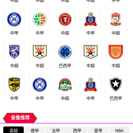
中超
中超
中超
中超
中甲
中甲
中甲
中超
中甲
中超
中超
中超
巴西甲
中超
中超
中甲
中甲
中超
中甲
巴西甲
录像推荐
英超
德甲
法甲
西甲
意甲
NBA