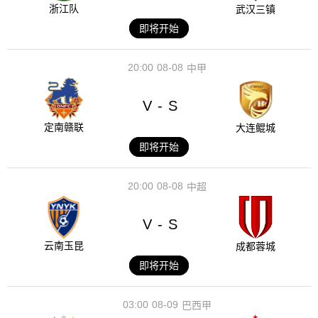
浙江队
武汉三镇
即将开始
20:00
08-08
中甲
V
S
-
定南赣联
大连鲲城
即将开始
20:00
08-08
中超
V
S
-
云南玉昆
成都蓉城
即将开始
03:00
08-09
巴西甲