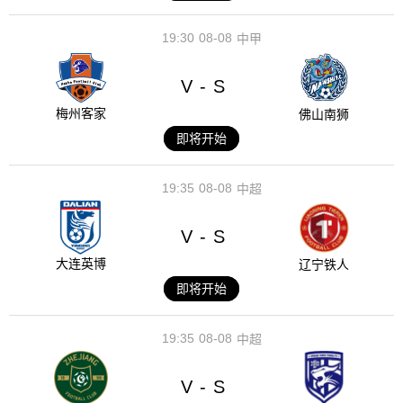
19:30
08-08
中甲
V
S
-
梅州客家
佛山南狮
即将开始
19:35
08-08
中超
V
S
-
大连英博
辽宁铁人
即将开始
19:35
08-08
中超
V
S
-