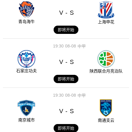
V
S
-
青岛海牛
上海申花
即将开始
19:30
08-08
中甲
V
S
-
石家庄功夫
陕西联合月亮泊队
即将开始
19:30
08-08
中甲
V
S
-
南京城市
南通支云
即将开始