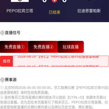
PEPO拉宾兰塔
拉迪恩雷帕斯
已结束
直播信号
2026-08-15 【芬乙】 PEPO拉宾兰塔VS拉迪恩雷帕斯
免费直播①
免费直播②
玩球直播
2026-08-15 【芬乙】 PEPO拉宾兰塔VS拉迪恩雷帕斯
推荐
2026-08-15 【芬乙】 PEPO拉宾兰塔VS拉迪恩雷帕斯
2026-08-15 【芬乙】 PEPO拉宾兰塔VS拉迪恩雷帕斯
2026-08-15 【芬乙】 PEPO拉宾兰塔VS拉迪恩雷帕斯
赛事源
2026-08-15 【芬乙】 PEPO拉宾兰塔VS拉迪恩雷帕斯
2026-08-15 【芬乙】 PEPO拉宾兰塔VS拉迪恩雷帕斯
①.北京时间2026-06-05 00:00:00，芬乙联赛比赛【PEPO拉宾兰塔VS拉
迪恩雷帕斯】准时在线免费直播。
2026-08-15 【芬乙】 PEPO拉宾兰塔VS拉迪恩雷帕斯
2026-08-15 【芬乙】 PEPO拉宾兰塔VS拉迪恩雷帕斯
②.喜欢看芬乙现场直播比赛的朋友可以提前【CTRL+D】收藏本页面以
免错过直播。还为您在本页面索引了相关芬乙、PEPO拉宾兰塔直播、拉
2026-08-15 【芬乙】 PEPO拉宾兰塔VS拉迪恩雷帕斯
2026-08-15 【芬乙】 PEPO拉宾兰塔VS拉迪恩雷帕斯
迪恩雷帕斯直播的近期比赛列表以及两队历史交锋、两队赛程。