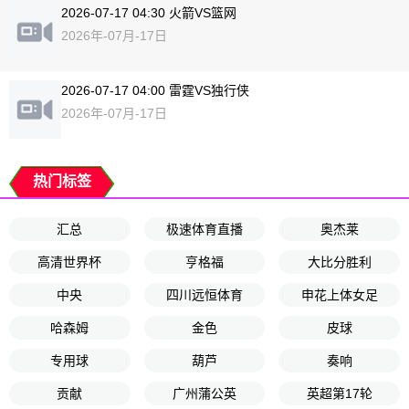
2026-07-17 04:30 火箭VS篮网
2026年-07月-17日
2026-07-17 04:00 雷霆VS独行侠
2026年-07月-17日
热门标签
汇总
极速体育直播
奥杰莱
高清世界杯
亨格福
大比分胜利
中央
四川远恒体育
申花上体女足
哈森姆
金色
皮球
专用球
葫芦
奏响
贡献
广州蒲公英
英超第17轮