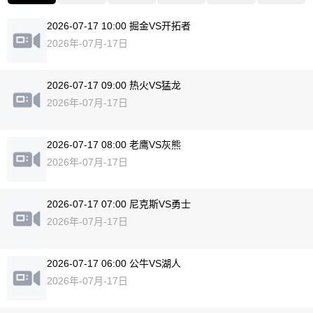
2026-07-17 10:00 掘金VS开拓者
2026年-07月-17日
2026-07-17 09:00 热火VS猛龙
2026年-07月-17日
2026-07-17 08:00 老鹰VS灰熊
2026年-07月-17日
2026-07-17 07:00 尼克斯VS勇士
2026年-07月-17日
2026-07-17 06:00 公牛VS湖人
2026年-07月-17日