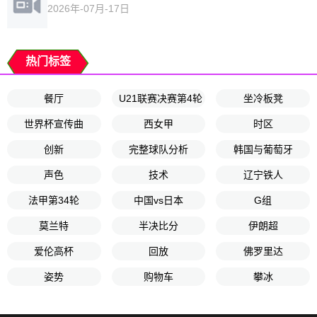
2026年-07月-17日
热门标签
餐厅
U21联赛决赛第4轮
坐冷板凳
世界杯宣传曲
西女甲
时区
创新
完整球队分析
韩国与葡萄牙
声色
技术
辽宁铁人
法甲第34轮
中国vs日本
G组
莫兰特
半决比分
伊朗超
爱伦高杯
回放
佛罗里达
姿势
购物车
攀冰