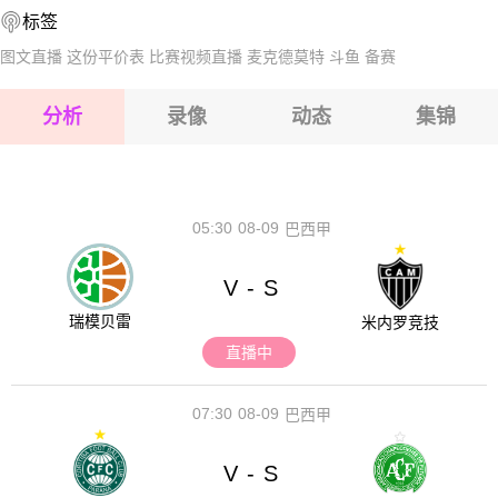
标签
2026-08-14 【冈比亚超】 皇家班珠尔VS猎鹰
2026-08-15 【冈比亚超】 皇家班珠尔VS猎鹰
图文直播
这份平价表
比赛视频直播
麦克德莫特
斗鱼
备赛
2026-08-15 【冈比亚超】 皇家班珠尔VS猎鹰
分析
录像
动态
集锦
2026-08-15 【冈比亚超】 皇家班珠尔VS猎鹰
2026-08-14 【冈比亚超】 皇家班珠尔VS猎鹰
05:30
08-09
巴西甲
V
S
-
瑞模贝雷
米内罗竞技
直播中
07:30
08-09
巴西甲
V
S
-