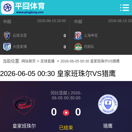
2026-08-15 20:00
2026-08-15 20
中超
中超
0
云南玉昆
上海申花
0
大连英博
河南队
当前位置:
>
>
网站首页
足球直播
2026-06-05 00:30 皇家班珠尔VS猎鹰
2026-06-05 00:30 皇家班珠尔VS猎鹰
冈比亚超 | 2026-
06-05 00:30:00
0
0
皇家班珠尔
猎鹰
已结束