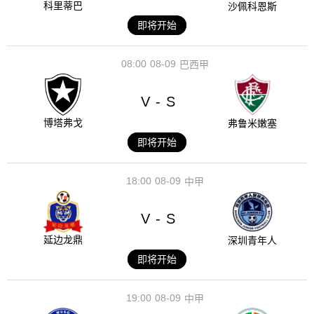
科里蒂巴
沙佩科恩斯
即将开始
08:00
08-09
巴西甲
V
S
-
博塔弗戈
弗鲁米嫩塞
即将开始
18:00
08-09
中甲
V
S
-
延边龙鼎
深圳青年人
即将开始
19:00
08-09
中甲