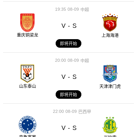
19:35
08-09
中超
V
S
-
重庆铜梁龙
上海海港
即将开始
20:00
08-09
中超
V
S
-
山东泰山
天津津门虎
即将开始
22:00
08-09
巴西甲
V
S
-