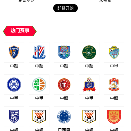
克鲁塞罗
米拉索
即将开始
热门赛事
中超
中超
中超
中超
中甲
中甲
中甲
中超
中甲
中超
中超
中超
巴西甲
中超
中超